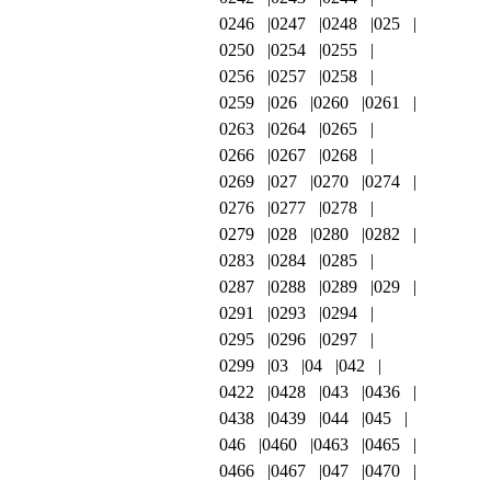
0246
0247
0248
025
0250
0254
0255
0256
0257
0258
0259
026
0260
0261
0263
0264
0265
0266
0267
0268
0269
027
0270
0274
0276
0277
0278
0279
028
0280
0282
0283
0284
0285
0287
0288
0289
029
0291
0293
0294
0295
0296
0297
0299
03
04
042
0422
0428
043
0436
0438
0439
044
045
046
0460
0463
0465
0466
0467
047
0470