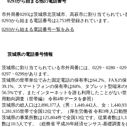
0293から始まる他の電話番号
市外局番
0293
は
茨城県北茨城市、高萩市
に割り当てられてい
0293から始まる電話番号は2,753件登録されています。
0293から始まる電話番号一覧をみる
茨城県の電話番号情報
茨城県に割り当てられている市外局番には、0229・0280・029・029
0297・0299があります。
茨城県の世帯単位でみた固定電話の保有率は64.2%、FAXの
39.1%、スマートフォンの保有率は84%、タブレット型端末の
56.5%です。またインターネットを誰も利用したことがない世帯
用動向調査（世帯編） 令和4年データを参照）
茨城県の総人口は2,890,377人（男：1,449,442人、女：1,44
1,281,935世帯で全国12位です。（厚生労働省 令和3年人口
茨城県の事業所数は125,804件で全国13位です。従業者数は1,3
数は10.5人です。（総務省 平成26年経済センサス‐基礎調査