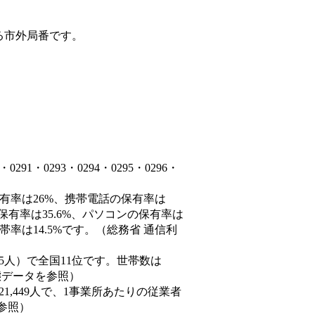
る市外局番です。
1・0293・0294・0295・0296・
保有率は26%、携帯電話の保有率は
保有率は35.6%、パソコンの保有率は
率は14.5%です。（総務省 通信利
0,935人）で全国11位です。世帯数は
動態データを参照）
21,449人で、1事業所あたりの従業者
を参照）