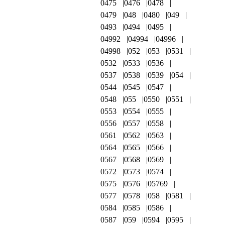
0475
0476
0478
0479
048
0480
049
0493
0494
0495
04992
04994
04996
04998
052
053
0531
0532
0533
0536
0537
0538
0539
054
0544
0545
0547
0548
055
0550
0551
0553
0554
0555
0556
0557
0558
0561
0562
0563
0564
0565
0566
0567
0568
0569
0572
0573
0574
0575
0576
05769
0577
0578
058
0581
0584
0585
0586
0587
059
0594
0595