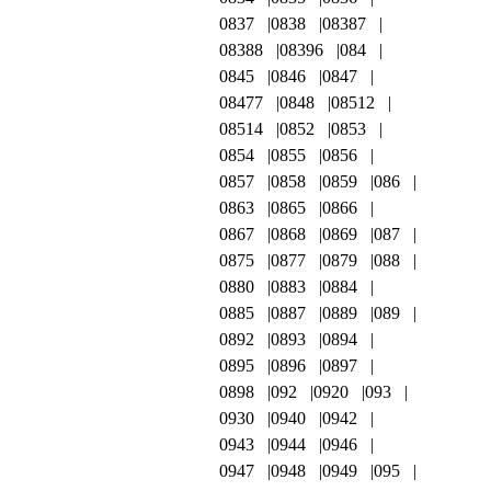
0837
0838
08387
08388
08396
084
0845
0846
0847
08477
0848
08512
08514
0852
0853
0854
0855
0856
0857
0858
0859
086
0863
0865
0866
0867
0868
0869
087
0875
0877
0879
088
0880
0883
0884
0885
0887
0889
089
0892
0893
0894
0895
0896
0897
0898
092
0920
093
0930
0940
0942
0943
0944
0946
0947
0948
0949
095