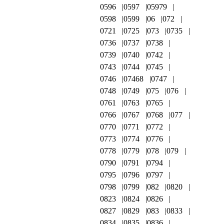
0596
0597
05979
0598
0599
06
072
0721
0725
073
0735
0736
0737
0738
0739
0740
0742
0743
0744
0745
0746
07468
0747
0748
0749
075
076
0761
0763
0765
0766
0767
0768
077
0770
0771
0772
0773
0774
0776
0778
0779
078
079
0790
0791
0794
0795
0796
0797
0798
0799
082
0820
0823
0824
0826
0827
0829
083
0833
0834
0835
0836