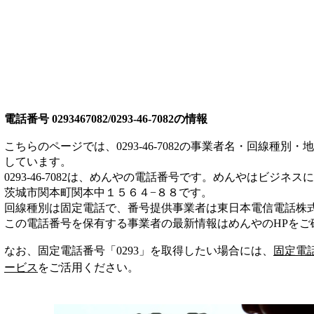
電話番号
0293467082/0293-46-7082
の情報
こちらのページでは、
0293-46-7082
の事業者名・回線種別・地
しています。
0293-46-7082
は、
めんや
の電話番号です。
めんやは
ビジネス
に
茨城市関本町関本中１５６４−８８
です。
回線種別は
固定電話
で、番号提供事業者は
東日本電信電話株
この電話番号を保有する事業者の最新情報は
めんや
のHP
をご
なお、固定電話番号「
0293
」を取得したい場合には、
固定電
ービス
をご活用ください。