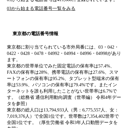
03から始まる電話番号一覧をみる
東京都の電話番号情報
東京都に割り当てられている市外局番には、03・042・
0422・0428・0478・04992・04994・04996・04998があり
ます。
東京都の世帯単位でみた固定電話の保有率は57.4%、
FAXの保有率は28%、携帯電話の保有率は27.6%、スマ
ートフォンの保有率は95.2%、タブレット型端末の保有
率は53.9%、パソコンの保有率は79.4%です。またイン
ターネットを誰も利用したことがない世帯率は6.7%で
す。（総務省 通信利用動向調査（世帯編） 令和4年デー
タを参照）
東京都の総人口は13,794,933人（男：6,775,557人、女：
7,019,376人）で全国1位です。世帯数は7,354,402世帯で
全国1位です。（厚生労働省 令和3年人口動態データを