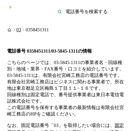
03
0358451311
電話番号
0358451311/03-5845-1311
の情報
こちらのページでは、
03-5845-1311
の事業者名・回線種
別・地域・業界・FAX番号・口コミを紹介しています。
03-5845-1311
は、
有限会社宮崎工務店
の電話番号です。
有限会社宮崎工務店は
ビジネス
に関わる事業者
で、所在
地は東京都足立区梅島１丁目１１−１６
です。
回線種別は
固定電話
で、番号提供事業者は
東日本電信電
話株式会社
です。
この電話番号を保有する事業者の最新情報は
有限会社宮
崎工務店
のHP
をご確認ください。
なお、固定電話番号「
03
」を取得したい場合には、
固定