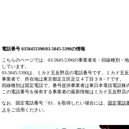
電話番号
0358455390/03-5845-5390
の情報
こちらのページでは、
03-5845-5390
の事業者名・回線種別・地
しています。
03-5845-5390
は、
ミカド五反野店
の電話番号です。
ミカド五反
事業者
で、所在地は東京都足立区足立４丁目３８−７
です。
回線種別は
固定電話
で、番号提供事業者は
東日本電信電話株
この電話番号を保有する事業者の最新情報は
ミカド五反野店
なお、固定電話番号「
03
」を取得したい場合には、
固定電話
ス
をご活用ください。