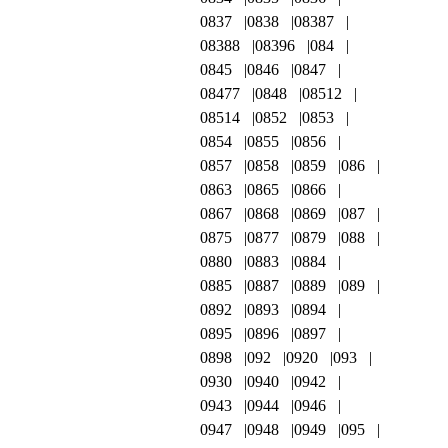
0837
0838
08387
08388
08396
084
0845
0846
0847
08477
0848
08512
08514
0852
0853
0854
0855
0856
0857
0858
0859
086
0863
0865
0866
0867
0868
0869
087
0875
0877
0879
088
0880
0883
0884
0885
0887
0889
089
0892
0893
0894
0895
0896
0897
0898
092
0920
093
0930
0940
0942
0943
0944
0946
0947
0948
0949
095