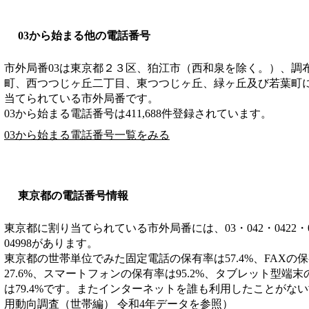
03から始まる他の電話番号
市外局番
03
は
東京都２３区、狛江市（西和泉を除く。）、調
町、西つつじヶ丘二丁目、東つつじヶ丘、緑ヶ丘及び若葉町
当てられている市外局番です。
03から始まる電話番号は411,688件登録されています。
03から始まる電話番号一覧をみる
東京都の電話番号情報
東京都に割り当てられている市外局番には、03・042・0422・0428・
04998があります。
東京都の世帯単位でみた固定電話の保有率は57.4%、FAXの
27.6%、スマートフォンの保有率は95.2%、タブレット型端末
は79.4%です。またインターネットを誰も利用したことがない
用動向調査（世帯編） 令和4年データを参照）