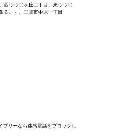
、西つつじヶ丘二丁目、東つつじ
限る。）、三鷹市中原一丁目
イブリーなら迷惑電話をブロックし