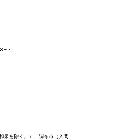
８−７
和泉を除く。）、調布市（入間