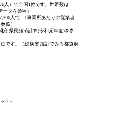
19,376人）で全国1位です。世帯数は
態データを参照）
57,306人で、1事業所あたりの従業者
を参照）
閣府 県民経済計算(令和元年度)を参
1位です。（総務省 統計でみる都道府
います。