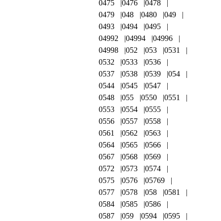
0475
0476
0478
0479
048
0480
049
0493
0494
0495
04992
04994
04996
04998
052
053
0531
0532
0533
0536
0537
0538
0539
054
0544
0545
0547
0548
055
0550
0551
0553
0554
0555
0556
0557
0558
0561
0562
0563
0564
0565
0566
0567
0568
0569
0572
0573
0574
0575
0576
05769
0577
0578
058
0581
0584
0585
0586
0587
059
0594
0595