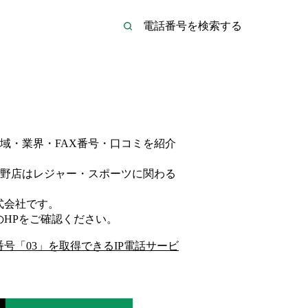
域・業界・FAX番号・口コミを紹介
野店は
レジャー・スポーツ
に関わる
式会社
です。
のHP
をご確認ください。
番号「
03
」を取得できるIP電話サービ