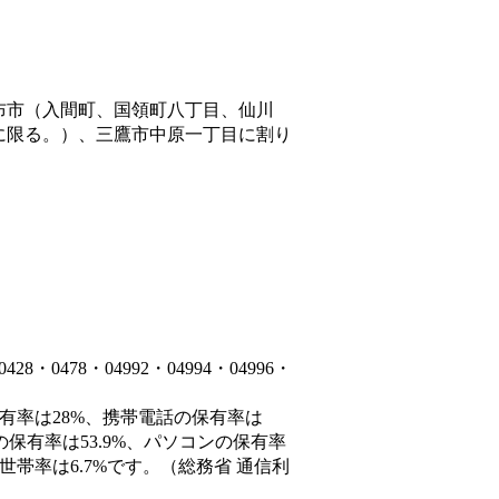
布市（入間町、国領町八丁目、仙川
に限る。）、三鷹市中原一丁目
に割り
0478・04992・04994・04996・
保有率は28%、携帯電話の保有率は
の保有率は53.9%、パソコンの保有率
世帯率は6.7%です。（総務省 通信利