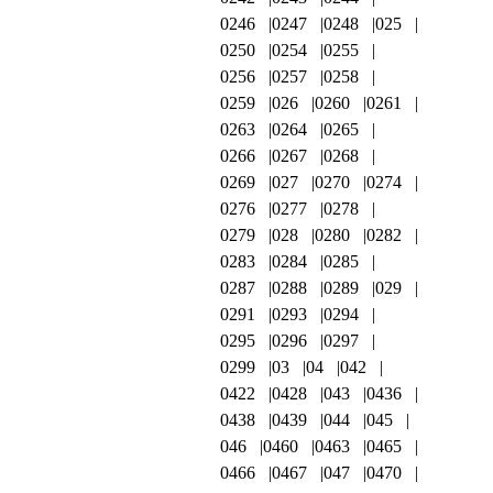
0246
0247
0248
025
0250
0254
0255
0256
0257
0258
0259
026
0260
0261
0263
0264
0265
0266
0267
0268
0269
027
0270
0274
0276
0277
0278
0279
028
0280
0282
0283
0284
0285
0287
0288
0289
029
0291
0293
0294
0295
0296
0297
0299
03
04
042
0422
0428
043
0436
0438
0439
044
045
046
0460
0463
0465
0466
0467
047
0470