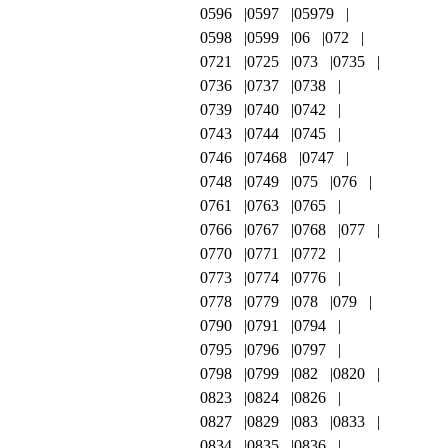
0596
0597
05979
0598
0599
06
072
0721
0725
073
0735
0736
0737
0738
0739
0740
0742
0743
0744
0745
0746
07468
0747
0748
0749
075
076
0761
0763
0765
0766
0767
0768
077
0770
0771
0772
0773
0774
0776
0778
0779
078
079
0790
0791
0794
0795
0796
0797
0798
0799
082
0820
0823
0824
0826
0827
0829
083
0833
0834
0835
0836