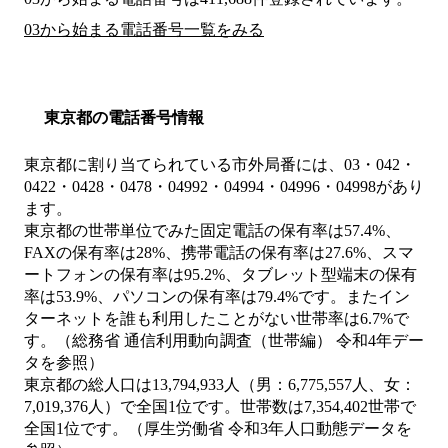
03から始まる電話番号一覧をみる
東京都の電話番号情報
東京都に割り当てられている市外局番には、03・042・
0422・0428・0478・04992・04994・04996・04998があり
ます。
東京都の世帯単位でみた固定電話の保有率は57.4%、
FAXの保有率は28%、携帯電話の保有率は27.6%、スマ
ートフォンの保有率は95.2%、タブレット型端末の保有
率は53.9%、パソコンの保有率は79.4%です。またイン
ターネットを誰も利用したことがない世帯率は6.7%で
す。（総務省 通信利用動向調査（世帯編） 令和4年デー
タを参照）
東京都の総人口は13,794,933人（男：6,775,557人、女：
7,019,376人）で全国1位です。世帯数は7,354,402世帯で
全国1位です。（厚生労働省 令和3年人口動態データを