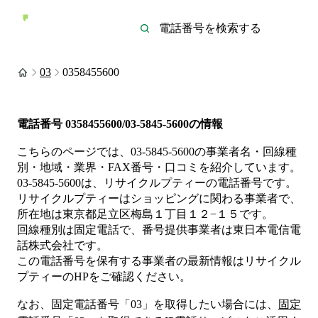
03
0358455600
電話番号
0358455600/03-5845-5600
の情報
こちらのページでは、
03-5845-5600
の事業者名・回線種
別・地域・業界・FAX番号・口コミを紹介しています。
03-5845-5600
は、
リサイクルプティー
の電話番号です。
リサイクルプティーは
ショッピング
に関わる事業者
で、
所在地は東京都足立区梅島１丁目１２−１５
です。
回線種別は
固定電話
で、番号提供事業者は
東日本電信電
話株式会社
です。
この電話番号を保有する事業者の最新情報は
リサイクル
プティー
のHP
をご確認ください。
なお、固定電話番号「
03
」を取得したい場合には、
固定