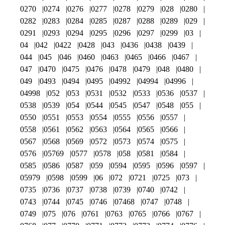
0270
0274
0276
0277
0278
0279
028
0280
0282
0283
0284
0285
0287
0288
0289
029
0291
0293
0294
0295
0296
0297
0299
03
04
042
0422
0428
043
0436
0438
0439
044
045
046
0460
0463
0465
0466
0467
047
0470
0475
0476
0478
0479
048
0480
049
0493
0494
0495
04992
04994
04996
04998
052
053
0531
0532
0533
0536
0537
0538
0539
054
0544
0545
0547
0548
055
0550
0551
0553
0554
0555
0556
0557
0558
0561
0562
0563
0564
0565
0566
0567
0568
0569
0572
0573
0574
0575
0576
05769
0577
0578
058
0581
0584
0585
0586
0587
059
0594
0595
0596
0597
05979
0598
0599
06
072
0721
0725
073
0735
0736
0737
0738
0739
0740
0742
0743
0744
0745
0746
07468
0747
0748
0749
075
076
0761
0763
0765
0766
0767