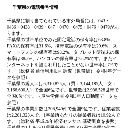
千葉県の電話番号情報
千葉県に割り当てられている市外局番には、043・
0436・0438・0439・047・0470・0475・0476・0479があ
ります。
千葉県の世帯単位でみた固定電話の保有率は63.8%、
FAXの保有率は31.6%、携帯電話の保有率は29.6%、ス
マートフォンの保有率は93.2%、タブレット型端末の保
有率は38.2%、パソコンの保有率は72.2%です。またイ
ンターネットを誰も利用したことがない世帯率は7%で
す。（総務省 通信利用動向調査（世帯編） 令和4年デー
タを参照）
千葉県の総人口は6,310,875人（男：3,144,185人、女：
3,166,690人）で全国6位です。世帯数は2,986,528世帯で
全国6位です。（厚生労働省 令和3年人口動態データを
参照）
千葉県の事業所数は208,949件で全国9位です。従業者数
は2,281,323人で、1事業所あたりの従業者数は10.92人で
す。（総務省 平成26年経済センサス‐基礎調査を参照）
千葉県の1人あたり県民所得は305.8万円で全国15位で