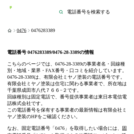
0476
0476283389
電話番号
0476283389/0476-28-3389
の情報
こちらのページでは、
0476-28-3389
の事業者名・回線種
別・地域・業界・FAX番号・口コミを紹介しています。
0476-28-3389
は、
有限会社ミヤノ塗装
の電話番号です。
有限会社ミヤノ塗装は
住宅
に関わる事業者
で、所在地は
千葉県成田市八代７６６−２
です。
回線種別は
固定電話
で、番号提供事業者は
東日本電信電
話株式会社
です。
この電話番号を保有する事業者の最新情報は
有限会社ミ
ヤノ塗装
のHP
をご確認ください。
なお、固定電話番号「
0476
」を取得したい場合には、
固