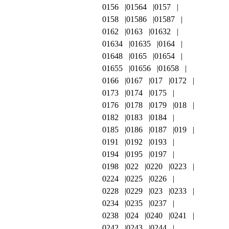
0156
01564
0157
0158
01586
01587
0162
0163
01632
01634
01635
0164
01648
0165
01654
01655
01656
01658
0166
0167
017
0172
0173
0174
0175
0176
0178
0179
018
0182
0183
0184
0185
0186
0187
019
0191
0192
0193
0194
0195
0197
0198
022
0220
0223
0224
0225
0226
0228
0229
023
0233
0234
0235
0237
0238
024
0240
0241
0242
0243
0244