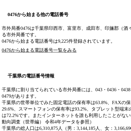
0476から始まる他の電話番号
市外局番
0476
は
千葉県印西市、富里市、成田市、印旛郡（酒
る市外局番です。
0476から始まる電話番号は9,225件登録されています。
0476から始まる電話番号一覧をみる
千葉県の電話番号情報
千葉県に割り当てられている市外局番には、043・0436・0438・043
0479があります。
千葉県の世帯単位でみた固定電話の保有率は63.8%、FAXの保
29.6%、スマートフォンの保有率は93.2%、タブレット型端末
は72.2%です。またインターネットを誰も利用したことがない
動向調査（世帯編） 令和4年データを参照）
千葉県の総人口は6,310,875人（男：3,144,185人、女：3,1