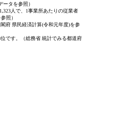
態データを参照）
81,323人で、1事業所あたりの従業者
を参照）
内閣府 県民経済計算(令和元年度)を参
8位です。（総務省 統計でみる都道府
。