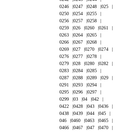
0246
0247
0248
025
0250
0254
0255
0256
0257
0258
0259
026
0260
0261
0263
0264
0265
0266
0267
0268
0269
027
0270
0274
0276
0277
0278
0279
028
0280
0282
0283
0284
0285
0287
0288
0289
029
0291
0293
0294
0295
0296
0297
0299
03
04
042
0422
0428
043
0436
0438
0439
044
045
046
0460
0463
0465
0466
0467
047
0470