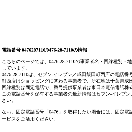
電話番号
0476287110/0476-28-7110
の情報
こちらのページでは、
0476-28-7110
の事業者名・回線種別・地
しています。
0476-28-7110
は、
セブン‐イレブン／成田飯田町西店
の電話番
町西店は
ショッピング
に関わる事業者
で、所在地は千葉県成
回線種別は
固定電話
で、番号提供事業者は
東日本電信電話株
この電話番号を保有する事業者の最新情報は
セブン‐イレブ
さい。
なお、固定電話番号「
0476
」を取得したい場合には、
固定電
ービス
をご活用ください。