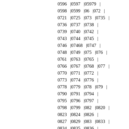
0596
0597
05979
0598
0599
06
072
0721
0725
073
0735
0736
0737
0738
0739
0740
0742
0743
0744
0745
0746
07468
0747
0748
0749
075
076
0761
0763
0765
0766
0767
0768
077
0770
0771
0772
0773
0774
0776
0778
0779
078
079
0790
0791
0794
0795
0796
0797
0798
0799
082
0820
0823
0824
0826
0827
0829
083
0833
0834
0835
0836