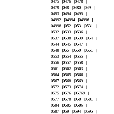
0475
0476
0478
0479
048
0480
049
0493
0494
0495
04992
04994
04996
04998
052
053
0531
0532
0533
0536
0537
0538
0539
054
0544
0545
0547
0548
055
0550
0551
0553
0554
0555
0556
0557
0558
0561
0562
0563
0564
0565
0566
0567
0568
0569
0572
0573
0574
0575
0576
05769
0577
0578
058
0581
0584
0585
0586
0587
059
0594
0595