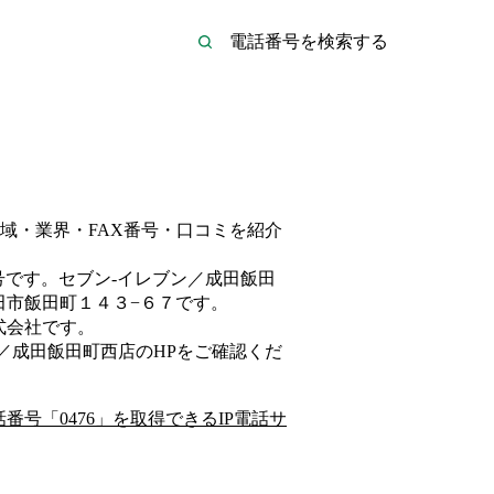
域・業界・FAX番号・口コミを紹介
号です。
セブン‐イレブン／成田飯田
田市飯田町１４３−６７
です。
式会社
です。
ン／成田飯田町西店
のHP
をご確認くだ
話番号「
0476
」を取得できるIP電話サ