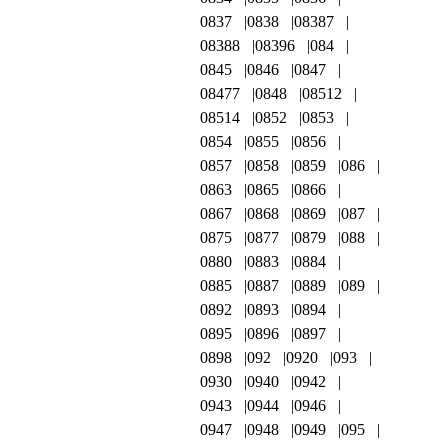
0837
0838
08387
08388
08396
084
0845
0846
0847
08477
0848
08512
08514
0852
0853
0854
0855
0856
0857
0858
0859
086
0863
0865
0866
0867
0868
0869
087
0875
0877
0879
088
0880
0883
0884
0885
0887
0889
089
0892
0893
0894
0895
0896
0897
0898
092
0920
093
0930
0940
0942
0943
0944
0946
0947
0948
0949
095