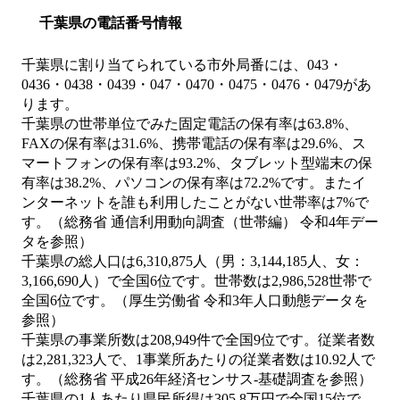
千葉県の電話番号情報
千葉県に割り当てられている市外局番には、043・
0436・0438・0439・047・0470・0475・0476・0479があ
ります。
千葉県の世帯単位でみた固定電話の保有率は63.8%、
FAXの保有率は31.6%、携帯電話の保有率は29.6%、ス
マートフォンの保有率は93.2%、タブレット型端末の保
有率は38.2%、パソコンの保有率は72.2%です。またイ
ンターネットを誰も利用したことがない世帯率は7%で
す。（総務省 通信利用動向調査（世帯編） 令和4年デー
タを参照）
千葉県の総人口は6,310,875人（男：3,144,185人、女：
3,166,690人）で全国6位です。世帯数は2,986,528世帯で
全国6位です。（厚生労働省 令和3年人口動態データを
参照）
千葉県の事業所数は208,949件で全国9位です。従業者数
は2,281,323人で、1事業所あたりの従業者数は10.92人で
す。（総務省 平成26年経済センサス‐基礎調査を参照）
千葉県の1人あたり県民所得は305.8万円で全国15位で