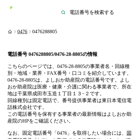
0476
0476288805
電話番号
0476288805/0476-28-8805
の情報
こちらのページでは、
0476-28-8805
の事業者名・回線種
別・地域・業界・FAX番号・口コミを紹介しています。
0476-28-8805
は、
よしおか助産院
の電話番号です。
よし
おか助産院は
医療・健康・介護
に関わる事業者
で、所在
地は千葉県成田市玉造１丁目１３−２
です。
回線種別は
固定電話
で、番号提供事業者は
東日本電信電
話株式会社
です。
この電話番号を保有する事業者の最新情報は
よしおか助
産院
のHP
をご確認ください。
なお、固定電話番号「
0476
」を取得したい場合には、
固