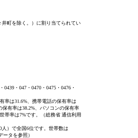
々井町を除く。）
に割り当てられてい
9・047・0470・0475・0476・
有率は31.6%、携帯電話の保有率は
の保有率は38.2%、パソコンの保有率
世帯率は7%です。（総務省 通信利用
66,690人）で全国6位です。世帯数は
態データを参照）