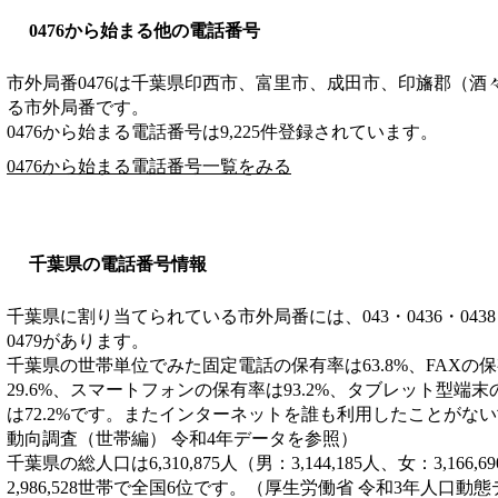
0476から始まる他の電話番号
市外局番
0476
は
千葉県印西市、富里市、成田市、印旛郡（酒
る市外局番です。
0476から始まる電話番号は9,225件登録されています。
0476から始まる電話番号一覧をみる
千葉県の電話番号情報
千葉県に割り当てられている市外局番には、043・0436・0438・043
0479があります。
千葉県の世帯単位でみた固定電話の保有率は63.8%、FAXの保
29.6%、スマートフォンの保有率は93.2%、タブレット型端末
は72.2%です。またインターネットを誰も利用したことがない
動向調査（世帯編） 令和4年データを参照）
千葉県の総人口は6,310,875人（男：3,144,185人、女：3,1
2,986,528世帯で全国6位です。（厚生労働省 令和3年人口動