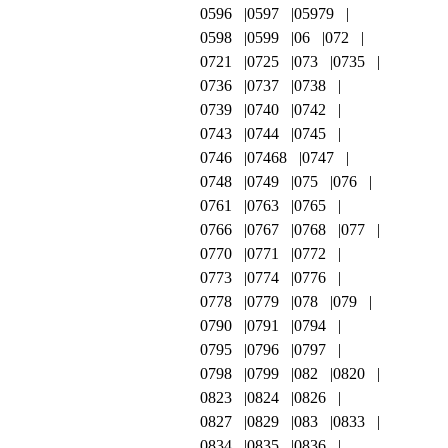
0596
0597
05979
0598
0599
06
072
0721
0725
073
0735
0736
0737
0738
0739
0740
0742
0743
0744
0745
0746
07468
0747
0748
0749
075
076
0761
0763
0765
0766
0767
0768
077
0770
0771
0772
0773
0774
0776
0778
0779
078
079
0790
0791
0794
0795
0796
0797
0798
0799
082
0820
0823
0824
0826
0827
0829
083
0833
0834
0835
0836