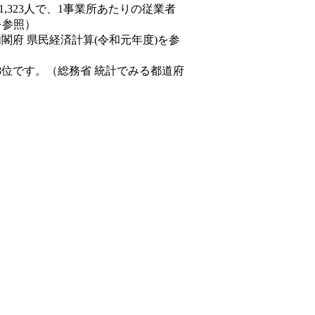
81,323人で、1事業所あたりの従業者
を参照）
内閣府 県民経済計算(令和元年度)を参
8位です。（総務省 統計でみる都道府