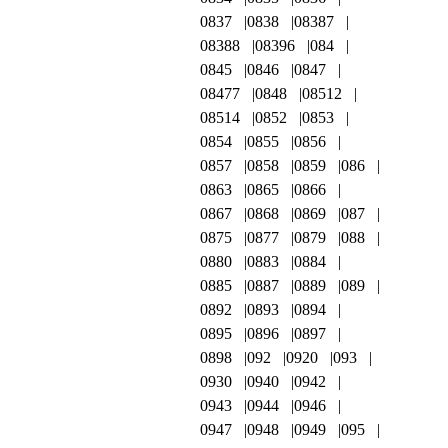
0837
0838
08387
08388
08396
084
0845
0846
0847
08477
0848
08512
08514
0852
0853
0854
0855
0856
0857
0858
0859
086
0863
0865
0866
0867
0868
0869
087
0875
0877
0879
088
0880
0883
0884
0885
0887
0889
089
0892
0893
0894
0895
0896
0897
0898
092
0920
093
0930
0940
0942
0943
0944
0946
0947
0948
0949
095