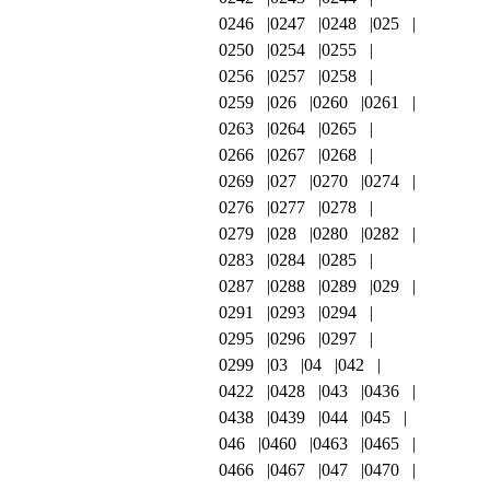
0246
0247
0248
025
0250
0254
0255
0256
0257
0258
0259
026
0260
0261
0263
0264
0265
0266
0267
0268
0269
027
0270
0274
0276
0277
0278
0279
028
0280
0282
0283
0284
0285
0287
0288
0289
029
0291
0293
0294
0295
0296
0297
0299
03
04
042
0422
0428
043
0436
0438
0439
044
045
046
0460
0463
0465
0466
0467
047
0470