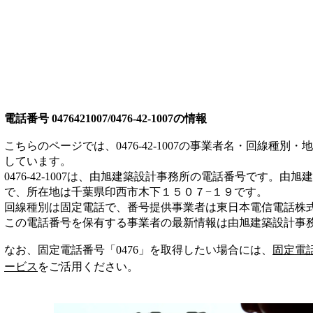
電話番号
0476421007/0476-42-1007
の情報
こちらのページでは、
0476-42-1007
の事業者名・回線種別・地
しています。
0476-42-1007
は、
由旭建築設計事務所
の電話番号です。
由旭建
で、所在地は千葉県印西市木下１５０７−１９
です。
回線種別は
固定電話
で、番号提供事業者は
東日本電信電話株
この電話番号を保有する事業者の最新情報は
由旭建築設計事
なお、固定電話番号「
0476
」を取得したい場合には、
固定電
ービス
をご活用ください。