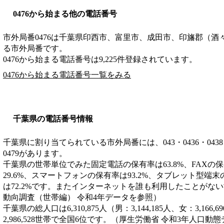
0476から始まる他の電話番号
市外局番
0476
は
千葉県印西市、富里市、成田市、印旛郡（酒
る市外局番です。
0476から始まる電話番号は9,225件登録されています。
0476から始まる電話番号一覧をみる
千葉県の電話番号情報
千葉県に割り当てられている市外局番には、043・0436・0438・043
0479があります。
千葉県の世帯単位でみた固定電話の保有率は63.8%、FAXの保
29.6%、スマートフォンの保有率は93.2%、タブレット型端末
は72.2%です。またインターネットを誰も利用したことがない
動向調査（世帯編） 令和4年データを参照）
千葉県の総人口は6,310,875人（男：3,144,185人、女：3,1
2,986,528世帯で全国6位です。（厚生労働省 令和3年人口動