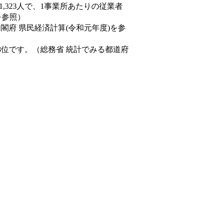
81,323人で、1事業所あたりの従業者
を参照）
内閣府 県民経済計算(令和元年度)を参
8位です。（総務省 統計でみる都道府
。