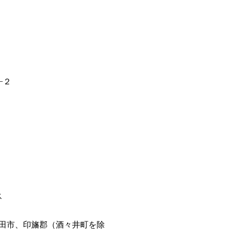
−２
ス
田市、印旛郡（酒々井町を除