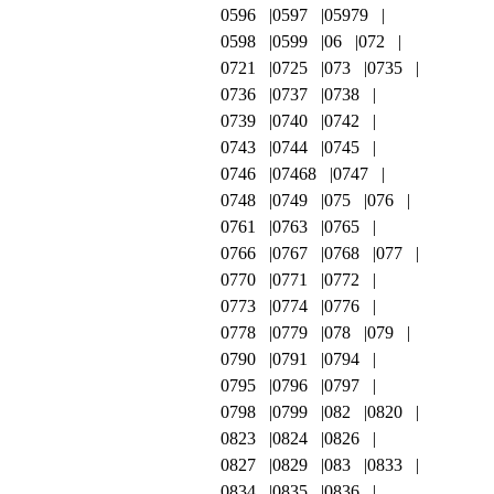
0596
0597
05979
0598
0599
06
072
0721
0725
073
0735
0736
0737
0738
0739
0740
0742
0743
0744
0745
0746
07468
0747
0748
0749
075
076
0761
0763
0765
0766
0767
0768
077
0770
0771
0772
0773
0774
0776
0778
0779
078
079
0790
0791
0794
0795
0796
0797
0798
0799
082
0820
0823
0824
0826
0827
0829
083
0833
0834
0835
0836