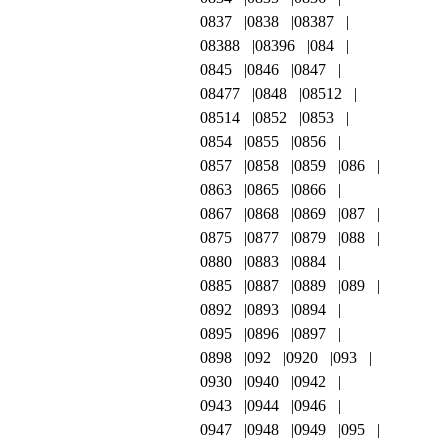
0837
0838
08387
08388
08396
084
0845
0846
0847
08477
0848
08512
08514
0852
0853
0854
0855
0856
0857
0858
0859
086
0863
0865
0866
0867
0868
0869
087
0875
0877
0879
088
0880
0883
0884
0885
0887
0889
089
0892
0893
0894
0895
0896
0897
0898
092
0920
093
0930
0940
0942
0943
0944
0946
0947
0948
0949
095