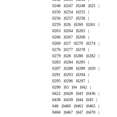
0246
0247
0248
025
0250
0254
0255
0256
0257
0258
0259
026
0260
0261
0263
0264
0265
0266
0267
0268
0269
027
0270
0274
0276
0277
0278
0279
028
0280
0282
0283
0284
0285
0287
0288
0289
029
0291
0293
0294
0295
0296
0297
0299
03
04
042
0422
0428
043
0436
0438
0439
044
045
046
0460
0463
0465
0466
0467
047
0470