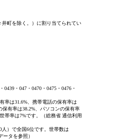
々井町を除く。）
に割り当てられてい
9・047・0470・0475・0476・
有率は31.6%、携帯電話の保有率は
の保有率は38.2%、パソコンの保有率
世帯率は7%です。（総務省 通信利用
66,690人）で全国6位です。世帯数は
態データを参照）