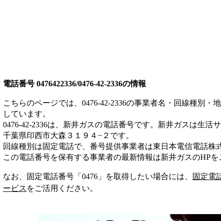
電話番号
0476422336/0476-42-2336
の情報
こちらのページでは、
0476-42-2336
の事業者名・回線種別・地
しています。
0476-42-2336
は、
新井ガス
の電話番号です。
新井ガスは
生活サ
千葉県印西市大森３１９４−２
です。
回線種別は
固定電話
で、番号提供事業者は
東日本電信電話株
この電話番号を保有する事業者の最新情報は
新井ガス
のHP
を
なお、固定電話番号「
0476
」を取得したい場合には、
固定電
ービス
をご活用ください。