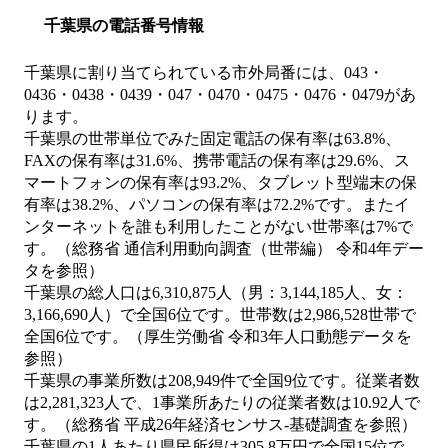
千葉県の電話番号情報
千葉県に割り当てられている市外局番には、043・
0436・0438・0439・047・0470・0475・0476・0479があ
ります。
千葉県の世帯単位でみた固定電話の保有率は63.8%、
FAXの保有率は31.6%、携帯電話の保有率は29.6%、ス
マートフォンの保有率は93.2%、タブレット型端末の保
有率は38.2%、パソコンの保有率は72.2%です。またイ
ンターネットを誰も利用したことがない世帯率は7%で
す。（総務省 通信利用動向調査（世帯編） 令和4年デー
タを参照）
千葉県の総人口は6,310,875人（男：3,144,185人、女：
3,166,690人）で全国6位です。世帯数は2,986,528世帯で
全国6位です。（厚生労働省 令和3年人口動態データを
参照）
千葉県の事業所数は208,949件で全国9位です。従業者数
は2,281,323人で、1事業所あたりの従業者数は10.92人で
す。（総務省 平成26年経済センサス‐基礎調査を参照）
千葉県の1人あたり県民所得は305.8万円で全国15位で