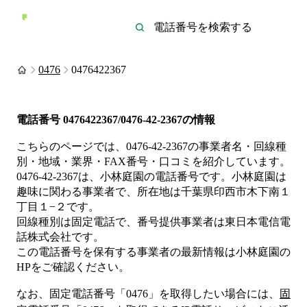
0476
0476422367
電話番号
0476422367/0476-42-2367
の情報
こちらのページでは、
0476-42-2367
の事業者名・回線種
別・地域・業界・FAX番号・口コミを紹介しています。
0476-42-2367
は、
小林庭園
の電話番号です。
小林庭園は
趣味
に関わる事業者
で、所在地は千葉県印西市木下南１
丁目１−２
です。
回線種別は
固定電話
で、番号提供事業者は
東日本電信電
話株式会社
です。
この電話番号を保有する事業者の最新情報は
小林庭園
の
HP
をご確認ください。
なお、固定電話番号「
0476
」を取得したい場合には、
固