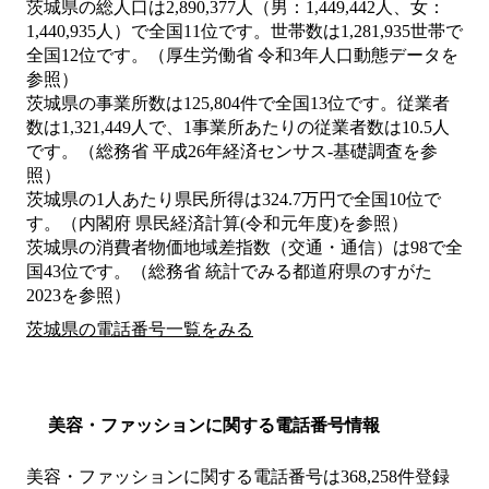
茨城県の総人口は2,890,377人（男：1,449,442人、女：
1,440,935人）で全国11位です。世帯数は1,281,935世帯で
全国12位です。（厚生労働省 令和3年人口動態データを
参照）
茨城県の事業所数は125,804件で全国13位です。従業者
数は1,321,449人で、1事業所あたりの従業者数は10.5人
です。（総務省 平成26年経済センサス‐基礎調査を参
照）
茨城県の1人あたり県民所得は324.7万円で全国10位で
す。（内閣府 県民経済計算(令和元年度)を参照）
茨城県の消費者物価地域差指数（交通・通信）は98で全
国43位です。（総務省 統計でみる都道府県のすがた
2023を参照）
茨城県の電話番号一覧をみる
美容・ファッションに関する電話番号情報
美容・ファッションに関する電話番号は368,258件登録