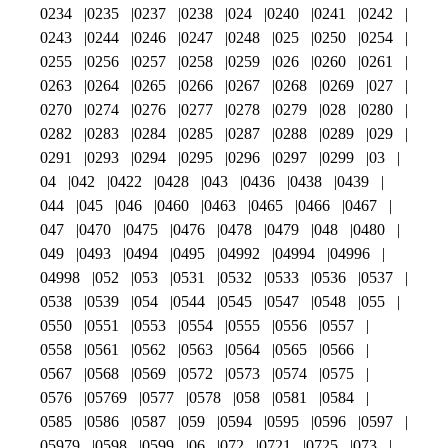
0234
0235
0237
0238
024
0240
0241
0242
0243
0244
0246
0247
0248
025
0250
0254
0255
0256
0257
0258
0259
026
0260
0261
0263
0264
0265
0266
0267
0268
0269
027
0270
0274
0276
0277
0278
0279
028
0280
0282
0283
0284
0285
0287
0288
0289
029
0291
0293
0294
0295
0296
0297
0299
03
04
042
0422
0428
043
0436
0438
0439
044
045
046
0460
0463
0465
0466
0467
047
0470
0475
0476
0478
0479
048
0480
049
0493
0494
0495
04992
04994
04996
04998
052
053
0531
0532
0533
0536
0537
0538
0539
054
0544
0545
0547
0548
055
0550
0551
0553
0554
0555
0556
0557
0558
0561
0562
0563
0564
0565
0566
0567
0568
0569
0572
0573
0574
0575
0576
05769
0577
0578
058
0581
0584
0585
0586
0587
059
0594
0595
0596
0597
05979
0598
0599
06
072
0721
0725
073