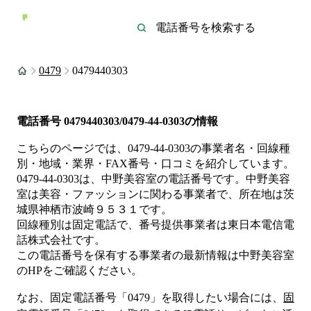
0479
0479440303
電話番号
0479440303/0479-44-0303
の情報
こちらのページでは、
0479-44-0303
の事業者名・回線種
別・地域・業界・FAX番号・口コミを紹介しています。
0479-44-0303
は、
中野美容室
の電話番号です。
中野美容
室は
美容・ファッション
に関わる事業者
で、所在地は茨
城県神栖市波崎９５３１
です。
回線種別は
固定電話
で、番号提供事業者は
東日本電信電
話株式会社
です。
この電話番号を保有する事業者の最新情報は
中野美容室
のHP
をご確認ください。
なお、固定電話番号「
0479
」を取得したい場合には、
固