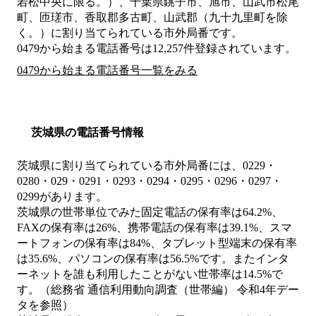
若松中央に限る。）、千葉県銚子市、旭市、山武市松尾
町、匝瑳市、香取郡多古町、山武郡（九十九里町を除
く。）
に割り当てられている市外局番です。
0479から始まる電話番号は12,257件登録されています。
0479から始まる電話番号一覧をみる
茨城県の電話番号情報
茨城県に割り当てられている市外局番には、0229・
0280・029・0291・0293・0294・0295・0296・0297・
0299があります。
茨城県の世帯単位でみた固定電話の保有率は64.2%、
FAXの保有率は26%、携帯電話の保有率は39.1%、スマ
ートフォンの保有率は84%、タブレット型端末の保有率
は35.6%、パソコンの保有率は56.5%です。またインタ
ーネットを誰も利用したことがない世帯率は14.5%で
す。（総務省 通信利用動向調査（世帯編） 令和4年デー
タを参照）