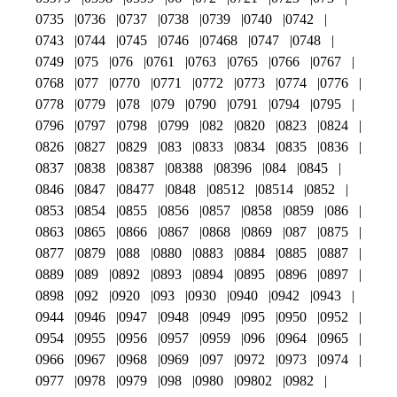
0735
0736
0737
0738
0739
0740
0742
0743
0744
0745
0746
07468
0747
0748
0749
075
076
0761
0763
0765
0766
0767
0768
077
0770
0771
0772
0773
0774
0776
0778
0779
078
079
0790
0791
0794
0795
0796
0797
0798
0799
082
0820
0823
0824
0826
0827
0829
083
0833
0834
0835
0836
0837
0838
08387
08388
08396
084
0845
0846
0847
08477
0848
08512
08514
0852
0853
0854
0855
0856
0857
0858
0859
086
0863
0865
0866
0867
0868
0869
087
0875
0877
0879
088
0880
0883
0884
0885
0887
0889
089
0892
0893
0894
0895
0896
0897
0898
092
0920
093
0930
0940
0942
0943
0944
0946
0947
0948
0949
095
0950
0952
0954
0955
0956
0957
0959
096
0964
0965
0966
0967
0968
0969
097
0972
0973
0974
0977
0978
0979
098
0980
09802
0982