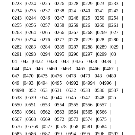
0223
0224
0225
0226
0228
0229
023
0233
0234
0235
0237
0238
024
0240
0241
0242
0243
0244
0246
0247
0248
025
0250
0254
0255
0256
0257
0258
0259
026
0260
0261
0263
0264
0265
0266
0267
0268
0269
027
0270
0274
0276
0277
0278
0279
028
0280
0282
0283
0284
0285
0287
0288
0289
029
0291
0293
0294
0295
0296
0297
0299
03
04
042
0422
0428
043
0436
0438
0439
044
045
046
0460
0463
0465
0466
0467
047
0470
0475
0476
0478
0479
048
0480
049
0493
0494
0495
04992
04994
04996
04998
052
053
0531
0532
0533
0536
0537
0538
0539
054
0544
0545
0547
0548
055
0550
0551
0553
0554
0555
0556
0557
0558
0561
0562
0563
0564
0565
0566
0567
0568
0569
0572
0573
0574
0575
0576
05769
0577
0578
058
0581
0584
0585
0586
0587
059
0594
0595
0596
0597