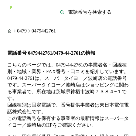
0479
0479442761
電話番号
0479442761/0479-44-2761
の情報
こちらのページでは、
0479-44-2761
の事業者名・回線種
別・地域・業界・FAX番号・口コミを紹介しています。
0479-44-2761
は、
スーパータイヨー／波崎店
の電話番号
です。
スーパータイヨー／波崎店は
ショッピング
に関わ
る事業者
で、所在地は茨城県神栖市波崎７３８４−１
で
す。
回線種別は
固定電話
で、番号提供事業者は
東日本電信電
話株式会社
です。
この電話番号を保有する事業者の最新情報は
スーパータ
イヨー／波崎店
のHP
をご確認ください。