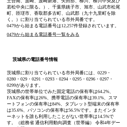
土合南、波崎、波崎新港、矢田部、柳川、柳川中央及び
若松中央に限る。）、千葉県銚子市、旭市、山武市松尾
町、匝瑳市、香取郡多古町、山武郡（九十九里町を除
く。）
に割り当てられている市外局番です。
0479から始まる電話番号は12,257件登録されています。
0479から始まる電話番号一覧をみる
茨城県の電話番号情報
茨城県に割り当てられている市外局番には、0229・
0280・029・0291・0293・0294・0295・0296・0297・
0299があります。
茨城県の世帯単位でみた固定電話の保有率は64.2%、
FAXの保有率は26%、携帯電話の保有率は39.1%、スマ
ートフォンの保有率は84%、タブレット型端末の保有率
は35.6%、パソコンの保有率は56.5%です。またインタ
ーネットを誰も利用したことがない世帯率は14.5%で
す。（総務省 通信利用動向調査（世帯編） 令和4年デー