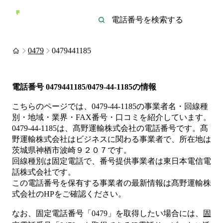
0479
0479441185
電話番号
0479441185/0479-44-1185
の情報
こちらのページでは、
0479-44-1185
の事業者名・回線種
別・地域・業界・FAX番号・口コミを紹介しています。
0479-44-1185
は、
髙野運輸株式会社
の電話番号です。
髙
野運輸株式会社は
ビジネス
に関わる事業者
で、所在地は
茨城県神栖市波崎９２０７
です。
回線種別は
固定電話
で、番号提供事業者は
東日本電信電
話株式会社
です。
この電話番号を保有する事業者の最新情報は
髙野運輸株
式会社
のHP
をご確認ください。
なお、固定電話番号「
0479
」を取得したい場合には、
固