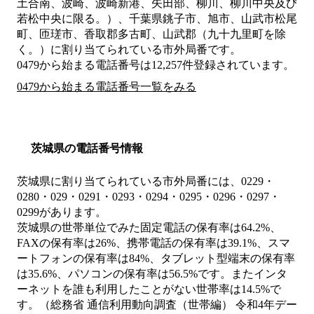
土合南、波崎、波崎新港、矢田部、柳川、柳川中央及び
若松中央に限る。）、千葉県銚子市、旭市、山武市松尾
町、匝瑳市、香取郡多古町、山武郡（九十九里町を除
く。）
に割り当てられている市外局番です。
0479から始まる電話番号は12,257件登録されています。
0479から始まる電話番号一覧をみる
茨城県の電話番号情報
茨城県に割り当てられている市外局番には、0229・
0280・029・0291・0293・0294・0295・0296・0297・
0299があります。
茨城県の世帯単位でみた固定電話の保有率は64.2%、
FAXの保有率は26%、携帯電話の保有率は39.1%、スマ
ートフォンの保有率は84%、タブレット型端末の保有率
は35.6%、パソコンの保有率は56.5%です。またインタ
ーネットを誰も利用したことがない世帯率は14.5%で
す。（総務省 通信利用動向調査（世帯編） 令和4年デー