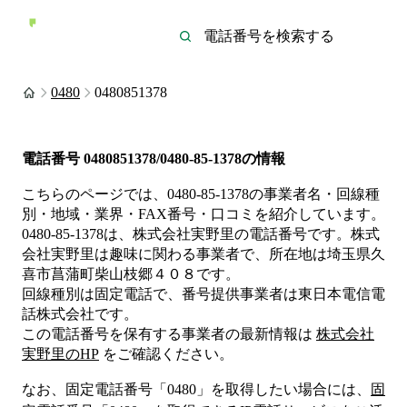
0480
0480851378
電話番号
0480851378/0480-85-1378
の情報
こちらのページでは、
0480-85-1378
の事業者名・回線種
別・地域・業界・FAX番号・口コミを紹介しています。
0480-85-1378
は、
株式会社実野里
の電話番号です。
株式
会社実野里は
趣味
に関わる事業者
で、所在地は埼玉県久
喜市菖蒲町柴山枝郷４０８
です。
回線種別は
固定電話
で、番号提供事業者は
東日本電信電
話株式会社
です。
この電話番号を保有する事業者の最新情報は
株式会社
実野里
のHP
をご確認ください。
なお、固定電話番号「
0480
」を取得したい場合には、
固