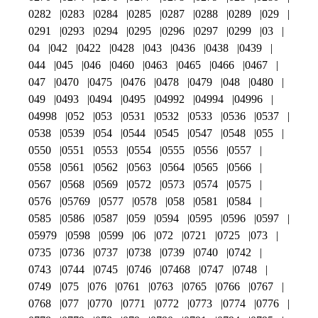
0282
0283
0284
0285
0287
0288
0289
029
0291
0293
0294
0295
0296
0297
0299
03
04
042
0422
0428
043
0436
0438
0439
044
045
046
0460
0463
0465
0466
0467
047
0470
0475
0476
0478
0479
048
0480
049
0493
0494
0495
04992
04994
04996
04998
052
053
0531
0532
0533
0536
0537
0538
0539
054
0544
0545
0547
0548
055
0550
0551
0553
0554
0555
0556
0557
0558
0561
0562
0563
0564
0565
0566
0567
0568
0569
0572
0573
0574
0575
0576
05769
0577
0578
058
0581
0584
0585
0586
0587
059
0594
0595
0596
0597
05979
0598
0599
06
072
0721
0725
073
0735
0736
0737
0738
0739
0740
0742
0743
0744
0745
0746
07468
0747
0748
0749
075
076
0761
0763
0765
0766
0767
0768
077
0770
0771
0772
0773
0774
0776