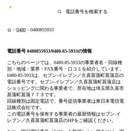
0480
0480855933
電話番号
0480855933/0480-85-5933
の情報
こちらのページでは、
0480-85-5933
の事業者名・回線種
別・地域・業界・FAX番号・口コミを紹介しています。
0480-85-5933
は、
セブン‐イレブン／久喜菖蒲町菖蒲店
の
電話番号です。
セブン‐イレブン／久喜菖蒲町菖蒲店は
ショッピング
に関わる事業者
で、所在地は埼玉県久喜市
菖蒲町菖蒲７７３
です。
回線種別は
固定電話
で、番号提供事業者は
東日本電信電
話株式会社
です。
この電話番号を保有する事業者の最新情報は
セブン‐イ
レブン／久喜菖蒲町菖蒲店
のHP
をご確認ください。