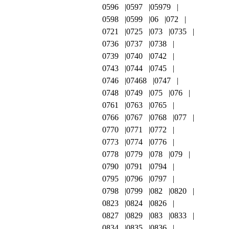
0596
0597
05979
0598
0599
06
072
0721
0725
073
0735
0736
0737
0738
0739
0740
0742
0743
0744
0745
0746
07468
0747
0748
0749
075
076
0761
0763
0765
0766
0767
0768
077
0770
0771
0772
0773
0774
0776
0778
0779
078
079
0790
0791
0794
0795
0796
0797
0798
0799
082
0820
0823
0824
0826
0827
0829
083
0833
0834
0835
0836