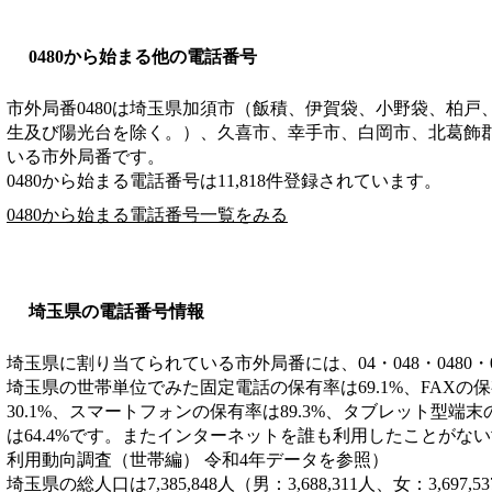
0480から始まる他の電話番号
市外局番
0480
は
埼玉県加須市（飯積、伊賀袋、小野袋、柏戸
生及び陽光台を除く。）、久喜市、幸手市、白岡市、北葛飾
いる市外局番です。
0480から始まる電話番号は11,818件登録されています。
0480から始まる電話番号一覧をみる
埼玉県の電話番号情報
埼玉県に割り当てられている市外局番には、04・048・0480・049
埼玉県の世帯単位でみた固定電話の保有率は69.1%、FAXの
30.1%、スマートフォンの保有率は89.3%、タブレット型端末
は64.4%です。またインターネットを誰も利用したことがない世
利用動向調査（世帯編） 令和4年データを参照）
埼玉県の総人口は7,385,848人（男：3,688,311人、女：3,6