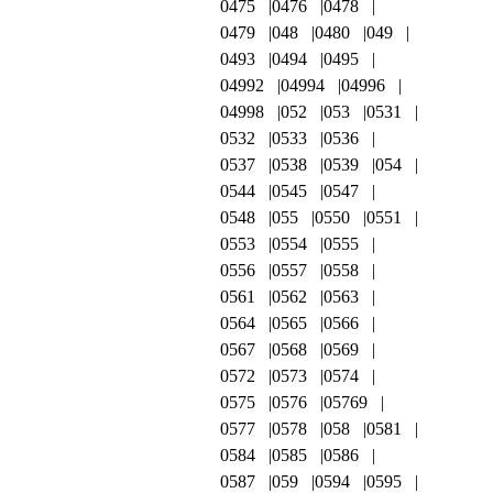
0475
0476
0478
0479
048
0480
049
0493
0494
0495
04992
04994
04996
04998
052
053
0531
0532
0533
0536
0537
0538
0539
054
0544
0545
0547
0548
055
0550
0551
0553
0554
0555
0556
0557
0558
0561
0562
0563
0564
0565
0566
0567
0568
0569
0572
0573
0574
0575
0576
05769
0577
0578
058
0581
0584
0585
0586
0587
059
0594
0595