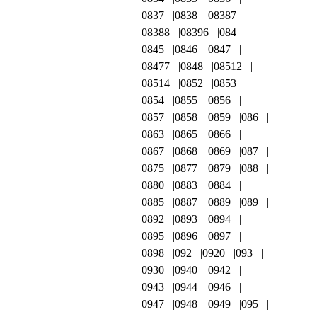
0837
0838
08387
08388
08396
084
0845
0846
0847
08477
0848
08512
08514
0852
0853
0854
0855
0856
0857
0858
0859
086
0863
0865
0866
0867
0868
0869
087
0875
0877
0879
088
0880
0883
0884
0885
0887
0889
089
0892
0893
0894
0895
0896
0897
0898
092
0920
093
0930
0940
0942
0943
0944
0946
0947
0948
0949
095