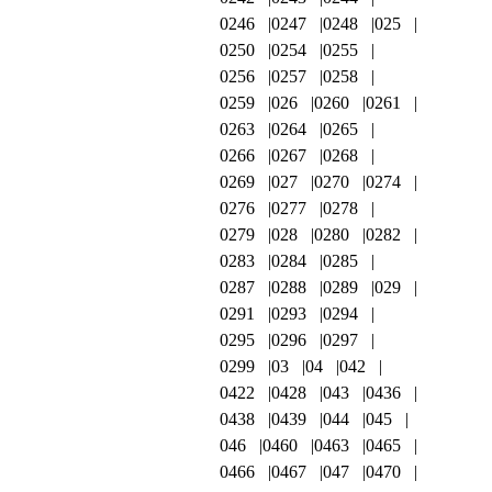
0246
0247
0248
025
0250
0254
0255
0256
0257
0258
0259
026
0260
0261
0263
0264
0265
0266
0267
0268
0269
027
0270
0274
0276
0277
0278
0279
028
0280
0282
0283
0284
0285
0287
0288
0289
029
0291
0293
0294
0295
0296
0297
0299
03
04
042
0422
0428
043
0436
0438
0439
044
045
046
0460
0463
0465
0466
0467
047
0470