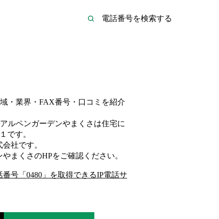
域・業界・FAX番号・口コミを紹介
アルペンガーデンやまくさは
住宅
に
１
です。
式会社
です。
ンやまくさ
のHP
をご確認ください。
話番号「
0480
」を取得できるIP電話サ