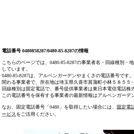
電話番号
0480858287/0480-85-8287
の情報
こちらのページでは、
0480-85-8287
の事業者名・回線種別・地
しています。
0480-85-8287
は、
アルペンガーデンやまくさ
の電話番号です。
関わる事業者
で、所在地は埼玉県久喜市菖蒲町小林５８５５−
回線種別は
固定電話
で、番号提供事業者は
東日本電信電話株
この電話番号を保有する事業者の最新情報は
アルペンガーデ
なお、固定電話番号「
0480
」を取得したい場合には、
固定電
ービス
をご活用ください。