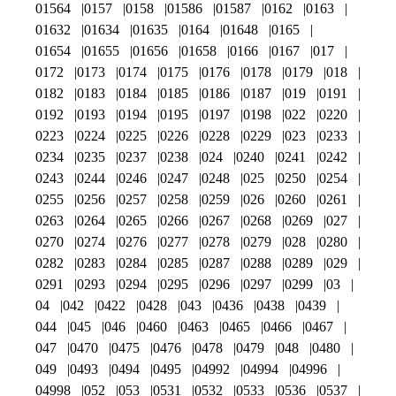
01564
0157
0158
01586
01587
0162
0163
01632
01634
01635
0164
01648
0165
01654
01655
01656
01658
0166
0167
017
0172
0173
0174
0175
0176
0178
0179
018
0182
0183
0184
0185
0186
0187
019
0191
0192
0193
0194
0195
0197
0198
022
0220
0223
0224
0225
0226
0228
0229
023
0233
0234
0235
0237
0238
024
0240
0241
0242
0243
0244
0246
0247
0248
025
0250
0254
0255
0256
0257
0258
0259
026
0260
0261
0263
0264
0265
0266
0267
0268
0269
027
0270
0274
0276
0277
0278
0279
028
0280
0282
0283
0284
0285
0287
0288
0289
029
0291
0293
0294
0295
0296
0297
0299
03
04
042
0422
0428
043
0436
0438
0439
044
045
046
0460
0463
0465
0466
0467
047
0470
0475
0476
0478
0479
048
0480
049
0493
0494
0495
04992
04994
04996
04998
052
053
0531
0532
0533
0536
0537