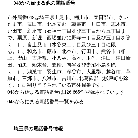
048から始まる他の電話番号
市外局番
048
は
埼玉県上尾市、桶川市、春日部市、さい
たま市、蓮田市、北足立郡、朝霞市、川口市、志木市、
戸田市、新座市（石神一丁目及び三丁目から五丁目ま
で、栗原、新堀、西堀並びに野寺一丁目及び五丁目を除
く。）、富士見市（水谷東二丁目及び三丁目に限
る。）、和光市、蕨市、北本市、行田市、熊谷市（相
上、冑山、吉所敷、小八林、高本、玉作、津田、津田新
田、沼黒、船木台、箕輪、向谷及び妻沼小島を除
く。）、鴻巣市、羽生市、深谷市、大里郡、越谷市、草
加市、三郷市、八潮市、吉川市､北葛飾郡（杉戸町を除
く。）
に割り当てられている市外局番です。
048から始まる電話番号は126,665件登録されています。
048から始まる電話番号一覧をみる
埼玉県の電話番号情報