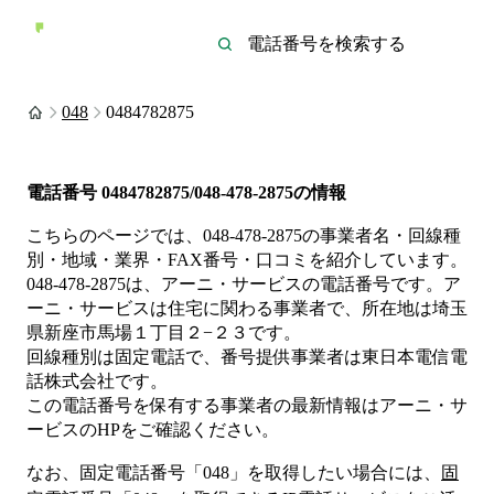
048
0484782875
電話番号
0484782875/048-478-2875
の情報
こちらのページでは、
048-478-2875
の事業者名・回線種
別・地域・業界・FAX番号・口コミを紹介しています。
048-478-2875
は、
アーニ・サービス
の電話番号です。
ア
ーニ・サービスは
住宅
に関わる事業者
で、所在地は埼玉
県新座市馬場１丁目２−２３
です。
回線種別は
固定電話
で、番号提供事業者は
東日本電信電
話株式会社
です。
この電話番号を保有する事業者の最新情報は
アーニ・サ
ービス
のHP
をご確認ください。
なお、固定電話番号「
048
」を取得したい場合には、
固