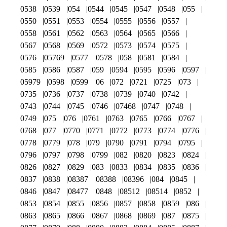
0538
0539
054
0544
0545
0547
0548
055
0550
0551
0553
0554
0555
0556
0557
0558
0561
0562
0563
0564
0565
0566
0567
0568
0569
0572
0573
0574
0575
0576
05769
0577
0578
058
0581
0584
0585
0586
0587
059
0594
0595
0596
0597
05979
0598
0599
06
072
0721
0725
073
0735
0736
0737
0738
0739
0740
0742
0743
0744
0745
0746
07468
0747
0748
0749
075
076
0761
0763
0765
0766
0767
0768
077
0770
0771
0772
0773
0774
0776
0778
0779
078
079
0790
0791
0794
0795
0796
0797
0798
0799
082
0820
0823
0824
0826
0827
0829
083
0833
0834
0835
0836
0837
0838
08387
08388
08396
084
0845
0846
0847
08477
0848
08512
08514
0852
0853
0854
0855
0856
0857
0858
0859
086
0863
0865
0866
0867
0868
0869
087
0875