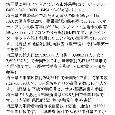
埼玉県に割り当てられている市外局番には、04・048・
0480・049・0493・0494・0495があります。
埼玉県の世帯単位でみた固定電話の保有率は69.1%、
FAXの保有率は29%、携帯電話の保有率は30.1%、スマ
ートフォンの保有率は89.3%、タブレット型端末の保有
率は38.7%、パソコンの保有率は64.4%です。またイン
ターネットを誰も利用したことがない世帯率は10.5%で
す。（総務省 通信利用動向調査（世帯編） 令和4年デー
タを参照）
埼玉県の総人口は7,385,848人（男：3,688,311人、女：
3,697,537人）で全国5位です。世帯数は3,431,677世帯で
全国4位です。（厚生労働省 令和3年人口動態データを
参照）
埼玉県の事業所数は264,561件で全国5位です。従業者数
は2,760,890人で、1事業所あたりの従業者数は10.44人で
す。（総務省 平成26年経済センサス‐基礎調査を参照）
埼玉県の1人あたり県民所得は303.8万円で全国17位で
す。（内閣府 県民経済計算(令和元年度)を参照）
埼玉県の消費者物価地域差指数（交通・通信）は100.1
で全国16位です。（総務省 統計でみる都道府県のすが