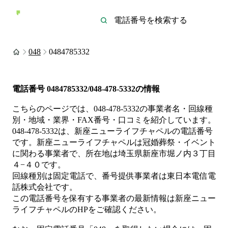
048
0484785332
電話番号
0484785332/048-478-5332
の情報
こちらのページでは、
048-478-5332
の事業者名・回線種
別・地域・業界・FAX番号・口コミを紹介しています。
048-478-5332
は、
新座ニューライフチャペル
の電話番号
です。
新座ニューライフチャペルは
冠婚葬祭・イベント
に関わる事業者
で、所在地は埼玉県新座市堀ノ内３丁目
４−４０
です。
回線種別は
固定電話
で、番号提供事業者は
東日本電信電
話株式会社
です。
この電話番号を保有する事業者の最新情報は
新座ニュー
ライフチャペル
のHP
をご確認ください。