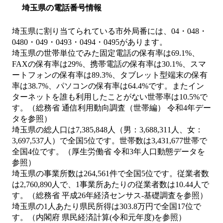
埼玉県の電話番号情報
埼玉県に割り当てられている市外局番には、04・048・
0480・049・0493・0494・0495があります。
埼玉県の世帯単位でみた固定電話の保有率は69.1%、
FAXの保有率は29%、携帯電話の保有率は30.1%、スマ
ートフォンの保有率は89.3%、タブレット型端末の保有
率は38.7%、パソコンの保有率は64.4%です。またイン
ターネットを誰も利用したことがない世帯率は10.5%で
す。（総務省 通信利用動向調査（世帯編） 令和4年デー
タを参照）
埼玉県の総人口は7,385,848人（男：3,688,311人、女：
3,697,537人）で全国5位です。世帯数は3,431,677世帯で
全国4位です。（厚生労働省 令和3年人口動態データを
参照）
埼玉県の事業所数は264,561件で全国5位です。従業者数
は2,760,890人で、1事業所あたりの従業者数は10.44人で
す。（総務省 平成26年経済センサス‐基礎調査を参照）
埼玉県の1人あたり県民所得は303.8万円で全国17位で
す。（内閣府 県民経済計算(令和元年度)を参照）