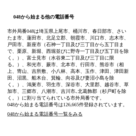
048から始まる他の電話番号
市外局番
048
は
埼玉県上尾市、桶川市、春日部市、さい
たま市、蓮田市、北足立郡、朝霞市、川口市、志木市、
戸田市、新座市（石神一丁目及び三丁目から五丁目ま
で、栗原、新堀、西堀並びに野寺一丁目及び五丁目を除
く。）、富士見市（水谷東二丁目及び三丁目に限
る。）、和光市、蕨市、北本市、行田市、熊谷市（相
上、冑山、吉所敷、小八林、高本、玉作、津田、津田新
田、沼黒、船木台、箕輪、向谷及び妻沼小島を除
く。）、鴻巣市、羽生市、深谷市、大里郡、越谷市、草
加市、三郷市、八潮市、吉川市､北葛飾郡（杉戸町を除
く。）
に割り当てられている市外局番です。
048から始まる電話番号は126,665件登録されています。
048から始まる電話番号一覧をみる