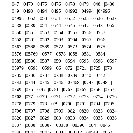
047
0470
0475
0476
0478
0479
048
0480
049
0493
0494
0495
04992
04994
04996
04998
052
053
0531
0532
0533
0536
0537
0538
0539
054
0544
0545
0547
0548
055
0550
0551
0553
0554
0555
0556
0557
0558
0561
0562
0563
0564
0565
0566
0567
0568
0569
0572
0573
0574
0575
0576
05769
0577
0578
058
0581
0584
0585
0586
0587
059
0594
0595
0596
0597
05979
0598
0599
06
072
0721
0725
073
0735
0736
0737
0738
0739
0740
0742
0743
0744
0745
0746
07468
0747
0748
0749
075
076
0761
0763
0765
0766
0767
0768
077
0770
0771
0772
0773
0774
0776
0778
0779
078
079
0790
0791
0794
0795
0796
0797
0798
0799
082
0820
0823
0824
0826
0827
0829
083
0833
0834
0835
0836
0837
0838
08387
08388
08396
084
0845
0846
0847
08477
0848
08512
08514
0852