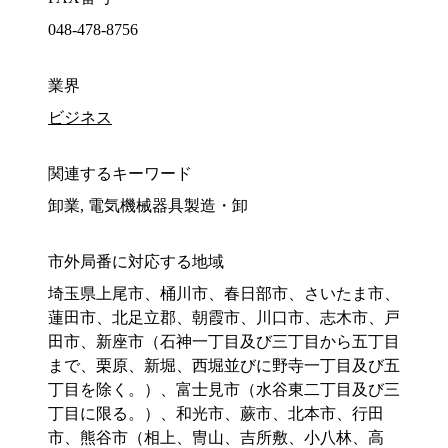
048-478-8756
業界
ビジネス
関連するキーワード
卸業, 電気機械器具製造・卸
市外局番に対応する地域
埼玉県上尾市、桶川市、春日部市、さいたま市、
蓮田市、北足立郡、朝霞市、川口市、志木市、戸
田市、新座市（石神一丁目及び三丁目から五丁目
まで、栗原、新堀、西堀並びに野寺一丁目及び五
丁目を除く。）、富士見市（水谷東二丁目及び三
丁目に限る。）、和光市、蕨市、北本市、行田
市、熊谷市（相上、冑山、吉所敷、小八林、高