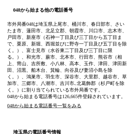
048から始まる他の電話番号
市外局番
048
は
埼玉県上尾市、桶川市、春日部市、さい
たま市、蓮田市、北足立郡、朝霞市、川口市、志木市、
戸田市、新座市（石神一丁目及び三丁目から五丁目ま
で、栗原、新堀、西堀並びに野寺一丁目及び五丁目を除
く。）、富士見市（水谷東二丁目及び三丁目に限
る。）、和光市、蕨市、北本市、行田市、熊谷市（相
上、冑山、吉所敷、小八林、高本、玉作、津田、津田新
田、沼黒、船木台、箕輪、向谷及び妻沼小島を除
く。）、鴻巣市、羽生市、深谷市、大里郡、越谷市、草
加市、三郷市、八潮市、吉川市､北葛飾郡（杉戸町を除
く。）
に割り当てられている市外局番です。
048から始まる電話番号は126,665件登録されています。
048から始まる電話番号一覧をみる
埼玉県の電話番号情報