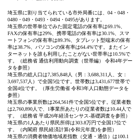
埼玉県に割り当てられている市外局番には、04・048・
0480・049・0493・0494・0495があります。
埼玉県の世帯単位でみた固定電話の保有率は69.1%、
FAXの保有率は29%、携帯電話の保有率は30.1%、スマ
ートフォンの保有率は89.3%、タブレット型端末の保有
率は38.7%、パソコンの保有率は64.4%です。またイン
ターネットを誰も利用したことがない世帯率は10.5%で
す。（総務省 通信利用動向調査（世帯編） 令和4年デー
タを参照）
埼玉県の総人口は7,385,848人（男：3,688,311人、女：
3,697,537人）で全国5位です。世帯数は3,431,677世帯で
全国4位です。（厚生労働省 令和3年人口動態データを
参照）
埼玉県の事業所数は264,561件で全国5位です。従業者数
は2,760,890人で、1事業所あたりの従業者数は10.44人で
す。（総務省 平成26年経済センサス‐基礎調査を参照）
埼玉県の1人あたり県民所得は303.8万円で全国17位で
す。（内閣府 県民経済計算(令和元年度)を参照）
埼玉県の消費者物価地域差指数（交通・通信）は100.1