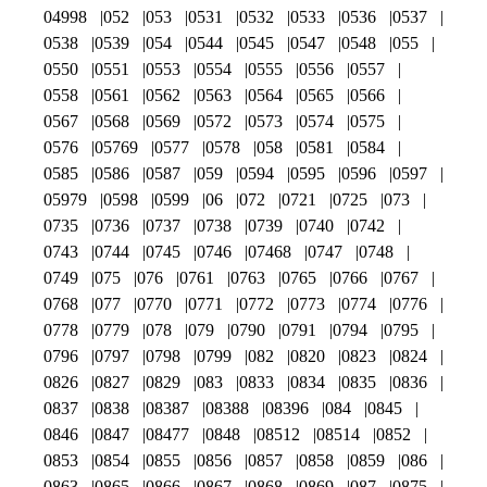
04998
052
053
0531
0532
0533
0536
0537
0538
0539
054
0544
0545
0547
0548
055
0550
0551
0553
0554
0555
0556
0557
0558
0561
0562
0563
0564
0565
0566
0567
0568
0569
0572
0573
0574
0575
0576
05769
0577
0578
058
0581
0584
0585
0586
0587
059
0594
0595
0596
0597
05979
0598
0599
06
072
0721
0725
073
0735
0736
0737
0738
0739
0740
0742
0743
0744
0745
0746
07468
0747
0748
0749
075
076
0761
0763
0765
0766
0767
0768
077
0770
0771
0772
0773
0774
0776
0778
0779
078
079
0790
0791
0794
0795
0796
0797
0798
0799
082
0820
0823
0824
0826
0827
0829
083
0833
0834
0835
0836
0837
0838
08387
08388
08396
084
0845
0846
0847
08477
0848
08512
08514
0852
0853
0854
0855
0856
0857
0858
0859
086
0863
0865
0866
0867
0868
0869
087
0875