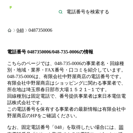
048
0487350006
電話番号
0487350006/048-735-0006
の情報
こちらのページでは、
048-735-0006
の事業者名・回線種
別・地域・業界・FAX番号・口コミを紹介しています。
048-735-0006
は、
有限会社中野屋商店
の電話番号です。
有限会社中野屋商店は
ショッピング
に関わる事業者
で、
所在地は埼玉県春日部市大場１５２１−１
です。
回線種別は
固定電話
で、番号提供事業者は
東日本電信電
話株式会社
です。
この電話番号を保有する事業者の最新情報は
有限会社中
野屋商店
のHP
をご確認ください。
なお、固定電話番号「
048
」を取得したい場合には、
固