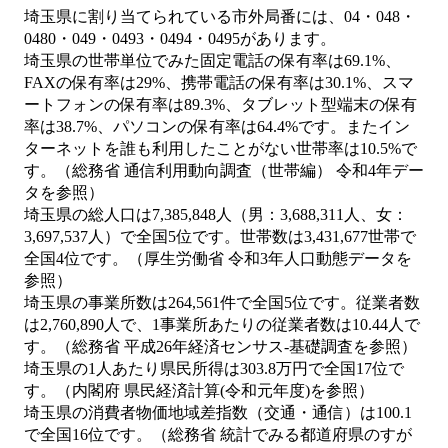
埼玉県に割り当てられている市外局番には、04・048・
0480・049・0493・0494・0495があります。
埼玉県の世帯単位でみた固定電話の保有率は69.1%、
FAXの保有率は29%、携帯電話の保有率は30.1%、スマ
ートフォンの保有率は89.3%、タブレット型端末の保有
率は38.7%、パソコンの保有率は64.4%です。またイン
ターネットを誰も利用したことがない世帯率は10.5%で
す。（総務省 通信利用動向調査（世帯編） 令和4年デー
タを参照）
埼玉県の総人口は7,385,848人（男：3,688,311人、女：
3,697,537人）で全国5位です。世帯数は3,431,677世帯で
全国4位です。（厚生労働省 令和3年人口動態データを
参照）
埼玉県の事業所数は264,561件で全国5位です。従業者数
は2,760,890人で、1事業所あたりの従業者数は10.44人で
す。（総務省 平成26年経済センサス‐基礎調査を参照）
埼玉県の1人あたり県民所得は303.8万円で全国17位で
す。（内閣府 県民経済計算(令和元年度)を参照）
埼玉県の消費者物価地域差指数（交通・通信）は100.1
で全国16位です。（総務省 統計でみる都道府県のすが