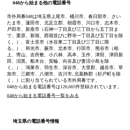
048から始まる他の電話番号
市外局番
048
は
埼玉県上尾市、桶川市、春日部市、さい
たま市、蓮田市、北足立郡、朝霞市、川口市、志木市、
戸田市、新座市（石神一丁目及び三丁目から五丁目ま
で、栗原、新堀、西堀並びに野寺一丁目及び五丁目を除
く。）、富士見市（水谷東二丁目及び三丁目に限
る。）、和光市、蕨市、北本市、行田市、熊谷市（相
上、冑山、吉所敷、小八林、高本、玉作、津田、津田新
田、沼黒、船木台、箕輪、向谷及び妻沼小島を除
く。）、鴻巣市、羽生市、深谷市、大里郡、越谷市、草
加市、三郷市、八潮市、吉川市､北葛飾郡（杉戸町を除
く。）
に割り当てられている市外局番です。
048から始まる電話番号は126,665件登録されています。
048から始まる電話番号一覧をみる
埼玉県の電話番号情報