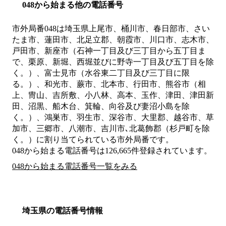
048から始まる他の電話番号
市外局番
048
は
埼玉県上尾市、桶川市、春日部市、さい
たま市、蓮田市、北足立郡、朝霞市、川口市、志木市、
戸田市、新座市（石神一丁目及び三丁目から五丁目ま
で、栗原、新堀、西堀並びに野寺一丁目及び五丁目を除
く。）、富士見市（水谷東二丁目及び三丁目に限
る。）、和光市、蕨市、北本市、行田市、熊谷市（相
上、冑山、吉所敷、小八林、高本、玉作、津田、津田新
田、沼黒、船木台、箕輪、向谷及び妻沼小島を除
く。）、鴻巣市、羽生市、深谷市、大里郡、越谷市、草
加市、三郷市、八潮市、吉川市､北葛飾郡（杉戸町を除
く。）
に割り当てられている市外局番です。
048から始まる電話番号は126,665件登録されています。
048から始まる電話番号一覧をみる
埼玉県の電話番号情報