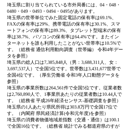
埼玉県に割り当てられている市外局番には、04・048・
0480・049・0493・0494・0495があります。
埼玉県の世帯単位でみた固定電話の保有率は69.1%、
FAXの保有率は29%、携帯電話の保有率は30.1%、スマ
ートフォンの保有率は89.3%、タブレット型端末の保有
率は38.7%、パソコンの保有率は64.4%です。またイン
ターネットを誰も利用したことがない世帯率は10.5%で
す。（総務省 通信利用動向調査（世帯編） 令和4年デー
タを参照）
埼玉県の総人口は7,385,848人（男：3,688,311人、女：
3,697,537人）で全国5位です。世帯数は3,431,677世帯で
全国4位です。（厚生労働省 令和3年人口動態データを
参照）
埼玉県の事業所数は264,561件で全国5位です。従業者数
は2,760,890人で、1事業所あたりの従業者数は10.44人で
す。（総務省 平成26年経済センサス‐基礎調査を参照）
埼玉県の1人あたり県民所得は303.8万円で全国17位で
す。（内閣府 県民経済計算(令和元年度)を参照）
埼玉県の消費者物価地域差指数（交通・通信）は100.1
で全国16位です。（総務省 統計でみる都道府県のすが