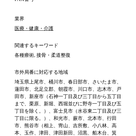
業界
医療・健康・介護
関連するキーワード
各種療術, 接骨・柔道整復
市外局番に対応する地域
埼玉県上尾市、桶川市、春日部市、さいたま市、
蓮田市、北足立郡、朝霞市、川口市、志木市、戸
田市、新座市（石神一丁目及び三丁目から五丁目
まで、栗原、新堀、西堀並びに野寺一丁目及び五
丁目を除く。）、富士見市（水谷東二丁目及び三
丁目に限る。）、和光市、蕨市、北本市、行田
市、熊谷市（相上、冑山、吉所敷、小八林、高
本、玉作、津田、津田新田、沼黒、船木台、箕