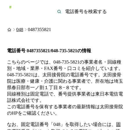
048
0487355821
電話番号
0487355821/048-735-5821
の情報
こちらのページでは、
048-735-5821
の事業者名・回線種
別・地域・業界・FAX番号・口コミを紹介しています。
048-735-5821
は、
太田接骨院
の電話番号です。
太田接骨
院は
医療・健康・介護
に関わる事業者
で、所在地は埼玉
県春日部市一ノ割１丁目８−８
です。
回線種別は
固定電話
で、番号提供事業者は
東日本電信電
話株式会社
です。
この電話番号を保有する事業者の最新情報は
太田接骨院
のHP
をご確認ください。
なお、固定電話番号「
048
」を取得したい場合には、
固