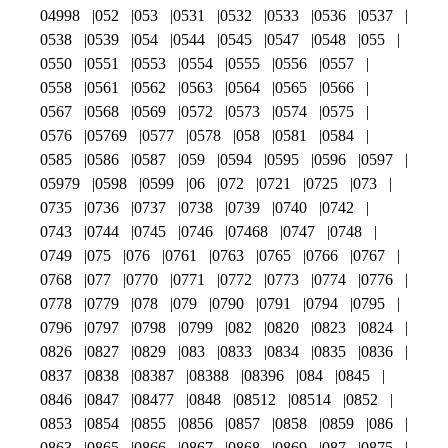
04998
052
053
0531
0532
0533
0536
0537
0538
0539
054
0544
0545
0547
0548
055
0550
0551
0553
0554
0555
0556
0557
0558
0561
0562
0563
0564
0565
0566
0567
0568
0569
0572
0573
0574
0575
0576
05769
0577
0578
058
0581
0584
0585
0586
0587
059
0594
0595
0596
0597
05979
0598
0599
06
072
0721
0725
073
0735
0736
0737
0738
0739
0740
0742
0743
0744
0745
0746
07468
0747
0748
0749
075
076
0761
0763
0765
0766
0767
0768
077
0770
0771
0772
0773
0774
0776
0778
0779
078
079
0790
0791
0794
0795
0796
0797
0798
0799
082
0820
0823
0824
0826
0827
0829
083
0833
0834
0835
0836
0837
0838
08387
08388
08396
084
0845
0846
0847
08477
0848
08512
08514
0852
0853
0854
0855
0856
0857
0858
0859
086
0863
0865
0866
0867
0868
0869
087
0875