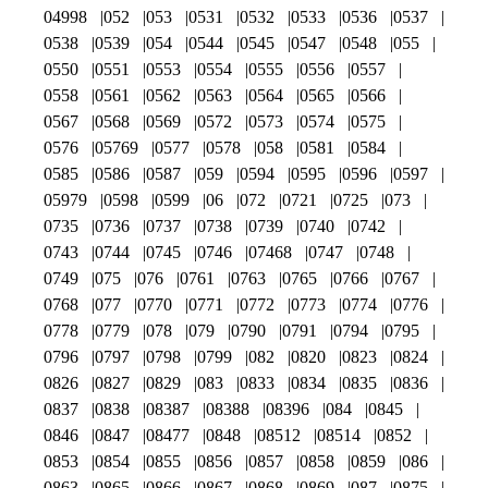
04998
052
053
0531
0532
0533
0536
0537
0538
0539
054
0544
0545
0547
0548
055
0550
0551
0553
0554
0555
0556
0557
0558
0561
0562
0563
0564
0565
0566
0567
0568
0569
0572
0573
0574
0575
0576
05769
0577
0578
058
0581
0584
0585
0586
0587
059
0594
0595
0596
0597
05979
0598
0599
06
072
0721
0725
073
0735
0736
0737
0738
0739
0740
0742
0743
0744
0745
0746
07468
0747
0748
0749
075
076
0761
0763
0765
0766
0767
0768
077
0770
0771
0772
0773
0774
0776
0778
0779
078
079
0790
0791
0794
0795
0796
0797
0798
0799
082
0820
0823
0824
0826
0827
0829
083
0833
0834
0835
0836
0837
0838
08387
08388
08396
084
0845
0846
0847
08477
0848
08512
08514
0852
0853
0854
0855
0856
0857
0858
0859
086
0863
0865
0866
0867
0868
0869
087
0875