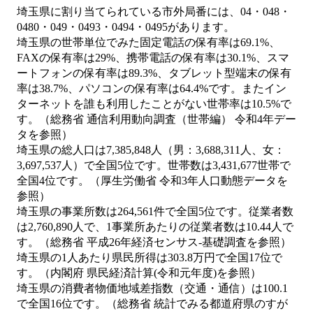
埼玉県に割り当てられている市外局番には、04・048・
0480・049・0493・0494・0495があります。
埼玉県の世帯単位でみた固定電話の保有率は69.1%、
FAXの保有率は29%、携帯電話の保有率は30.1%、スマ
ートフォンの保有率は89.3%、タブレット型端末の保有
率は38.7%、パソコンの保有率は64.4%です。またイン
ターネットを誰も利用したことがない世帯率は10.5%で
す。（総務省 通信利用動向調査（世帯編） 令和4年デー
タを参照）
埼玉県の総人口は7,385,848人（男：3,688,311人、女：
3,697,537人）で全国5位です。世帯数は3,431,677世帯で
全国4位です。（厚生労働省 令和3年人口動態データを
参照）
埼玉県の事業所数は264,561件で全国5位です。従業者数
は2,760,890人で、1事業所あたりの従業者数は10.44人で
す。（総務省 平成26年経済センサス‐基礎調査を参照）
埼玉県の1人あたり県民所得は303.8万円で全国17位で
す。（内閣府 県民経済計算(令和元年度)を参照）
埼玉県の消費者物価地域差指数（交通・通信）は100.1
で全国16位です。（総務省 統計でみる都道府県のすが