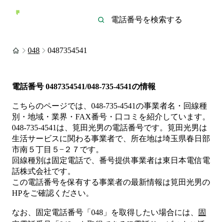
048
0487354541
電話番号
0487354541/048-735-4541
の情報
こちらのページでは、
048-735-4541
の事業者名・回線種
別・地域・業界・FAX番号・口コミを紹介しています。
048-735-4541
は、
筧田光男
の電話番号です。
筧田光男は
生活サービス
に関わる事業者
で、所在地は埼玉県春日部
市南５丁目５−２７
です。
回線種別は
固定電話
で、番号提供事業者は
東日本電信電
話株式会社
です。
この電話番号を保有する事業者の最新情報は
筧田光男
の
HP
をご確認ください。
なお、固定電話番号「
048
」を取得したい場合には、
固