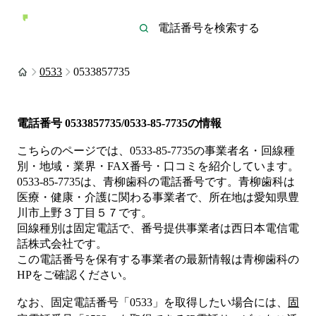
0533
0533857735
電話番号
0533857735/0533-85-7735
の情報
こちらのページでは、
0533-85-7735
の事業者名・回線種
別・地域・業界・FAX番号・口コミを紹介しています。
0533-85-7735
は、
青柳歯科
の電話番号です。
青柳歯科は
医療・健康・介護
に関わる事業者
で、所在地は愛知県豊
川市上野３丁目５７
です。
回線種別は
固定電話
で、番号提供事業者は
西日本電信電
話株式会社
です。
この電話番号を保有する事業者の最新情報は
青柳歯科
の
HP
をご確認ください。
なお、固定電話番号「
0533
」を取得したい場合には、
固