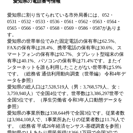
愛知県の電話番号情報
愛知県に割り当てられている市外局番には、052・
0531・0532・0533・0536・0561・0562・0563・0564・
0565・0566・0567・0568・0569・0586・0587がありま
す。
愛知県の世帯単位でみた固定電話の保有率は62.5%、
FAXの保有率は28.4%、携帯電話の保有率は30.6%、ス
マートフォンの保有率は92.7%、タブレット型端末の保
有率は40.1%、パソコンの保有率は71.4%です。またイ
ンターネットを誰も利用したことがない世帯率は5.9%
です。（総務省 通信利用動向調査（世帯編） 令和4年デ
ータを参照）
愛知県の総人口は7,528,519人（男：3,768,579人、女：
3,759,940人）で全国4位です。世帯数は3,386,297世帯で
全国5位です。（厚生労働省 令和3年人口動態データを
参照）
愛知県の事業所数は338,644件で全国3位です。従業者数
は3,984,108人で、1事業所あたりの従業者数は11.76人で
す。（総務省 平成26年経済センサス‐基礎調査を参照）
愛知県の1人あたり県民所得は366.1万円で全国2位で