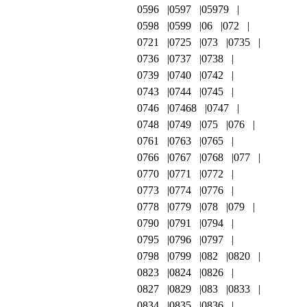
0596
0597
05979
0598
0599
06
072
0721
0725
073
0735
0736
0737
0738
0739
0740
0742
0743
0744
0745
0746
07468
0747
0748
0749
075
076
0761
0763
0765
0766
0767
0768
077
0770
0771
0772
0773
0774
0776
0778
0779
078
079
0790
0791
0794
0795
0796
0797
0798
0799
082
0820
0823
0824
0826
0827
0829
083
0833
0834
0835
0836