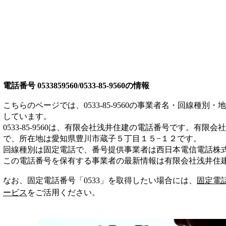
電話番号
0533859560/0533-85-9560
の情報
こちらのページでは、
0533-85-9560
の事業者名・回線種別・地
しています。
0533-85-9560
は、
有限会社浅井住建
の電話番号です。
有限会社
で、所在地は愛知県豊川市蔵子５丁目１５−１２
です。
回線種別は
固定電話
で、番号提供事業者は
西日本電信電話株
この電話番号を保有する事業者の最新情報は
有限会社浅井住
なお、固定電話番号「
0533
」を取得したい場合には、
固定電
ービス
をご活用ください。