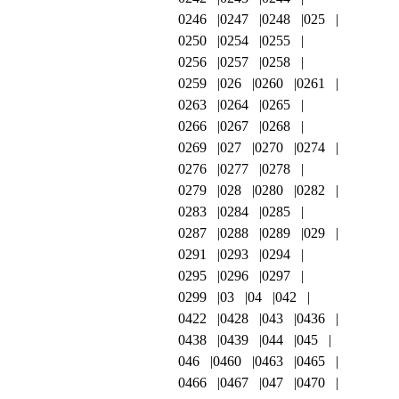
0246
0247
0248
025
0250
0254
0255
0256
0257
0258
0259
026
0260
0261
0263
0264
0265
0266
0267
0268
0269
027
0270
0274
0276
0277
0278
0279
028
0280
0282
0283
0284
0285
0287
0288
0289
029
0291
0293
0294
0295
0296
0297
0299
03
04
042
0422
0428
043
0436
0438
0439
044
045
046
0460
0463
0465
0466
0467
047
0470