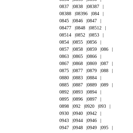
0837
0838
08387
08388
08396
084
0845
0846
0847
08477
0848
08512
08514
0852
0853
0854
0855
0856
0857
0858
0859
086
0863
0865
0866
0867
0868
0869
087
0875
0877
0879
088
0880
0883
0884
0885
0887
0889
089
0892
0893
0894
0895
0896
0897
0898
092
0920
093
0930
0940
0942
0943
0944
0946
0947
0948
0949
095