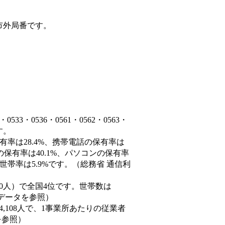
市外局番です。
3・0536・0561・0562・0563・
ます。
有率は28.4%、携帯電話の保有率は
の保有率は40.1%、パソコンの保有率
世帯率は5.9%です。（総務省 通信利
59,940人）で全国4位です。世帯数は
態データを参照）
84,108人で、1事業所あたりの従業者
を参照）