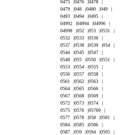
0475
0476
0478
0479
048
0480
049
0493
0494
0495
04992
04994
04996
04998
052
053
0531
0532
0533
0536
0537
0538
0539
054
0544
0545
0547
0548
055
0550
0551
0553
0554
0555
0556
0557
0558
0561
0562
0563
0564
0565
0566
0567
0568
0569
0572
0573
0574
0575
0576
05769
0577
0578
058
0581
0584
0585
0586
0587
059
0594
0595