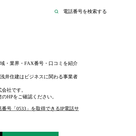
域・業界・FAX番号・口コミを紹介
浅井住建は
ビジネス
に関わる事業者
式会社
です。
建
のHP
をご確認ください。
話番号「
0533
」を取得できるIP電話サ