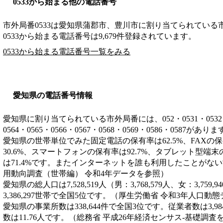
0533から始まる他の電話番号
市外局番
0533
は
愛知県蒲郡市、豊川市
に割り当てられている
0533から始まる電話番号は9,679件登録されています。
0533から始まる電話番号一覧をみる
愛知県の電話番号情報
愛知県に割り当てられている市外局番には、052・0531・0532・053
0564・0565・0566・0567・0568・0569・0586・0587があり
愛知県の世帯単位でみた固定電話の保有率は62.5%、FAXの保
30.6%、スマートフォンの保有率は92.7%、タブレット型端末
は71.4%です。またインターネットを誰も利用したことがない
用動向調査（世帯編） 令和4年データを参照）
愛知県の総人口は7,528,519人（男：3,768,579人、女：3,7
3,386,297世帯で全国5位です。（厚生労働省 令和3年人口動
愛知県の事業所数は338,644件で全国3位です。従業者数は3,9
数は11.76人です。（総務省 平成26年経済センサス‐基礎調査