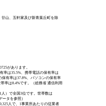
、廿山、五軒家及び新青葉丘町を除
0725があります。
有率は35.5%、携帯電話の保有率は
の保有率は37.8%、パソコンの保有率
率は8.4%です。（総務省 通信利用
62,901人）で全国3位です。世帯数は
態データを参照）
29,325人で、1事業所あたりの従業者