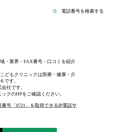
域・業界・FAX番号・口コミを紹介
こどもクリニックは
医療・健康・介
６
です。
式会社
です。
ニック
のHP
をご確認ください。
話番号「
0721
」を取得できるIP電話サ