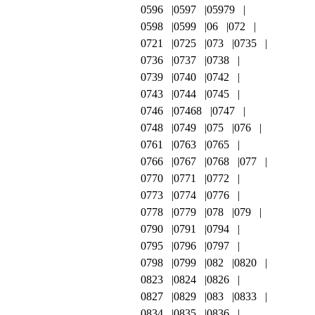
0596
0597
05979
0598
0599
06
072
0721
0725
073
0735
0736
0737
0738
0739
0740
0742
0743
0744
0745
0746
07468
0747
0748
0749
075
076
0761
0763
0765
0766
0767
0768
077
0770
0771
0772
0773
0774
0776
0778
0779
078
079
0790
0791
0794
0795
0796
0797
0798
0799
082
0820
0823
0824
0826
0827
0829
083
0833
0834
0835
0836