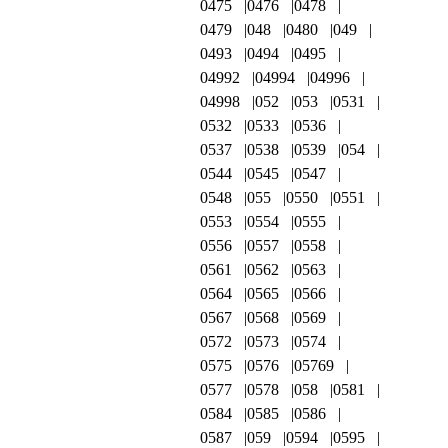
0475
0476
0478
0479
048
0480
049
0493
0494
0495
04992
04994
04996
04998
052
053
0531
0532
0533
0536
0537
0538
0539
054
0544
0545
0547
0548
055
0550
0551
0553
0554
0555
0556
0557
0558
0561
0562
0563
0564
0565
0566
0567
0568
0569
0572
0573
0574
0575
0576
05769
0577
0578
058
0581
0584
0585
0586
0587
059
0594
0595