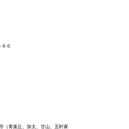
−６６
市（青葉丘、加太、廿山、五軒家