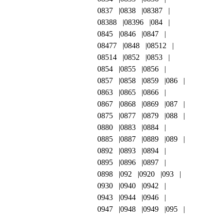
0837
0838
08387
08388
08396
084
0845
0846
0847
08477
0848
08512
08514
0852
0853
0854
0855
0856
0857
0858
0859
086
0863
0865
0866
0867
0868
0869
087
0875
0877
0879
088
0880
0883
0884
0885
0887
0889
089
0892
0893
0894
0895
0896
0897
0898
092
0920
093
0930
0940
0942
0943
0944
0946
0947
0948
0949
095