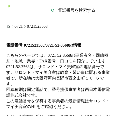
0721
0721523568
電話番号
0721523568/0721-52-3568
の情報
こちらのページでは、
0721-52-3568
の事業者名・回線種
別・地域・業界・FAX番号・口コミを紹介しています。
0721-52-3568
は、
サロンド・マイ美容室
の電話番号で
す。
サロンド・マイ美容室は
教育・習い事
に関わる事業
者
で、所在地は大阪府河内長野市西之山町１６−６
で
す。
回線種別は
固定電話
で、番号提供事業者は
西日本電信電
話株式会社
です。
この電話番号を保有する事業者の最新情報は
サロンド・
マイ美容室
のHP
をご確認ください。