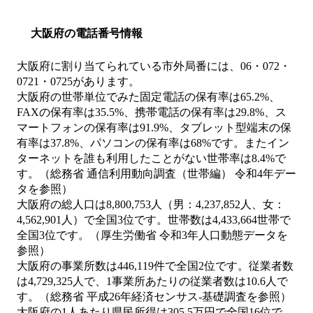
大阪府の電話番号情報
大阪府に割り当てられている市外局番には、06・072・
0721・0725があります。
大阪府の世帯単位でみた固定電話の保有率は65.2%、
FAXの保有率は35.5%、携帯電話の保有率は29.8%、ス
マートフォンの保有率は91.9%、タブレット型端末の保
有率は37.8%、パソコンの保有率は68%です。またイン
ターネットを誰も利用したことがない世帯率は8.4%で
す。（総務省 通信利用動向調査（世帯編） 令和4年デー
タを参照）
大阪府の総人口は8,800,753人（男：4,237,852人、女：
4,562,901人）で全国3位です。世帯数は4,433,664世帯で
全国3位です。（厚生労働省 令和3年人口動態データを
参照）
大阪府の事業所数は446,119件で全国2位です。従業者数
は4,729,325人で、1事業所あたりの従業者数は10.6人で
す。（総務省 平成26年経済センサス‐基礎調査を参照）
大阪府の1人あたり県民所得は305.5万円で全国16位で