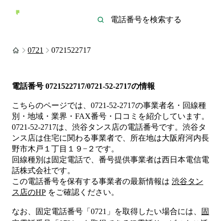
0721
0721522717
電話番号
0721522717/0721-52-2717
の情報
こちらのページでは、
0721-52-2717
の事業者名・回線種
別・地域・業界・FAX番号・口コミを紹介しています。
0721-52-2717
は、
渋谷タンス店
の電話番号です。
渋谷タ
ンス店は
住宅
に関わる事業者
で、所在地は大阪府河内長
野市木戸１丁目１９−２
です。
回線種別は
固定電話
で、番号提供事業者は
西日本電信電
話株式会社
です。
この電話番号を保有する事業者の最新情報は
渋谷タン
ス店
のHP
をご確認ください。
なお、固定電話番号「
0721
」を取得したい場合には、
固