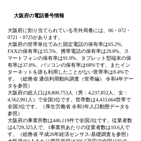
大阪府の電話番号情報
大阪府に割り当てられている市外局番には、06・072・
0721・0725があります。
大阪府の世帯単位でみた固定電話の保有率は65.2%、
FAXの保有率は35.5%、携帯電話の保有率は29.8%、ス
マートフォンの保有率は91.9%、タブレット型端末の保
有率は37.8%、パソコンの保有率は68%です。またイン
ターネットを誰も利用したことがない世帯率は8.4%で
す。（総務省 通信利用動向調査（世帯編） 令和4年デー
タを参照）
大阪府の総人口は8,800,753人（男：4,237,852人、女：
4,562,901人）で全国3位です。世帯数は4,433,664世帯で
全国3位です。（厚生労働省 令和3年人口動態データを
参照）
大阪府の事業所数は446,119件で全国2位です。従業者数
は4,729,325人で、1事業所あたりの従業者数は10.6人で
す。（総務省 平成26年経済センサス‐基礎調査を参照）