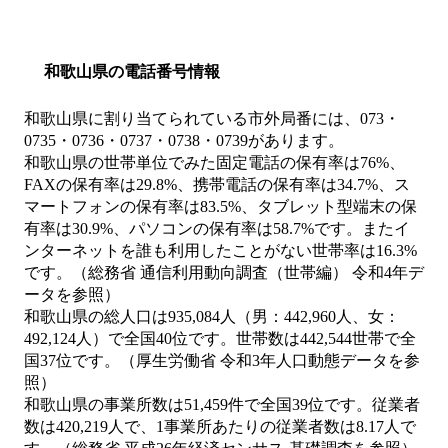
和歌山県の電話番号情報
和歌山県に割り当てられている市外局番には、073・
0735・0736・0737・0738・0739があります。
和歌山県の世帯単位でみた固定電話の保有率は76%、
FAXの保有率は29.8%、携帯電話の保有率は34.7%、ス
マートフォンの保有率は83.5%、タブレット型端末の保
有率は30.9%、パソコンの保有率は58.7%です。またイ
ンターネットを誰も利用したことがない世帯率は16.3%
です。（総務省 通信利用動向調査（世帯編） 令和4年デ
ータを参照）
和歌山県の総人口は935,084人（男：442,960人、女：
492,124人）で全国40位です。世帯数は442,544世帯で全
国37位です。（厚生労働省 令和3年人口動態データを参
照）
和歌山県の事業所数は51,459件で全国39位です。従業者
数は420,219人で、1事業所あたりの従業者数は8.17人で