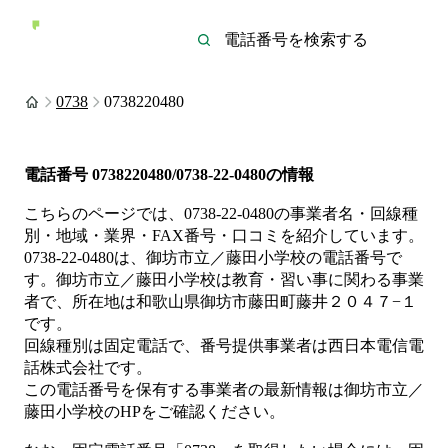
0738
0738220480
電話番号
0738220480/0738-22-0480
の情報
こちらのページでは、
0738-22-0480
の事業者名・回線種
別・地域・業界・FAX番号・口コミを紹介しています。
0738-22-0480
は、
御坊市立／藤田小学校
の電話番号で
す。
御坊市立／藤田小学校は
教育・習い事
に関わる事業
者
で、所在地は和歌山県御坊市藤田町藤井２０４７−１
です。
回線種別は
固定電話
で、番号提供事業者は
西日本電信電
話株式会社
です。
この電話番号を保有する事業者の最新情報は
御坊市立／
藤田小学校
のHP
をご確認ください。