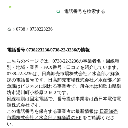
0738
0738223236
電話番号
0738223236/0738-22-3236
の情報
こちらのページでは、
0738-22-3236
の事業者名・回線種
別・地域・業界・FAX番号・口コミを紹介しています。
0738-22-3236
は、
日高卸売市場株式会社／水産部／鮮魚
課
の電話番号です。
日高卸売市場株式会社／水産部／鮮
魚課は
ビジネス
に関わる事業者
で、所在地は和歌山県御
坊市湯川町小松原２９２
です。
回線種別は
固定電話
で、番号提供事業者は
西日本電信電
話株式会社
です。
この電話番号を保有する事業者の最新情報は
日高卸売
市場株式会社／水産部／鮮魚課
のHP
をご確認くださ
い。