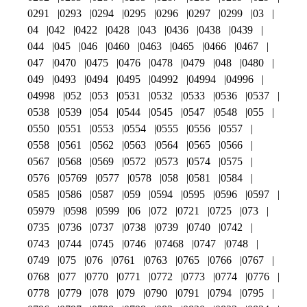
0291
0293
0294
0295
0296
0297
0299
03
04
042
0422
0428
043
0436
0438
0439
044
045
046
0460
0463
0465
0466
0467
047
0470
0475
0476
0478
0479
048
0480
049
0493
0494
0495
04992
04994
04996
04998
052
053
0531
0532
0533
0536
0537
0538
0539
054
0544
0545
0547
0548
055
0550
0551
0553
0554
0555
0556
0557
0558
0561
0562
0563
0564
0565
0566
0567
0568
0569
0572
0573
0574
0575
0576
05769
0577
0578
058
0581
0584
0585
0586
0587
059
0594
0595
0596
0597
05979
0598
0599
06
072
0721
0725
073
0735
0736
0737
0738
0739
0740
0742
0743
0744
0745
0746
07468
0747
0748
0749
075
076
0761
0763
0765
0766
0767
0768
077
0770
0771
0772
0773
0774
0776
0778
0779
078
079
0790
0791
0794
0795