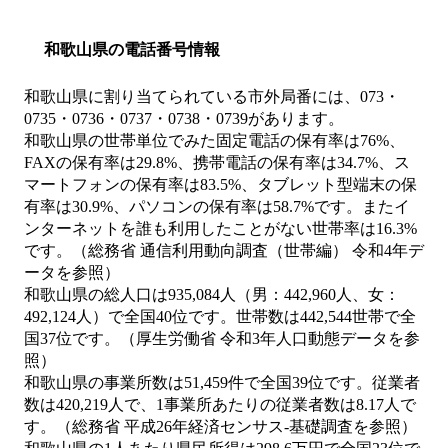
和歌山県の電話番号情報
和歌山県に割り当てられている市外局番には、073・
0735・0736・0737・0738・0739があります。
和歌山県の世帯単位でみた固定電話の保有率は76%、
FAXの保有率は29.8%、携帯電話の保有率は34.7%、ス
マートフォンの保有率は83.5%、タブレット型端末の保
有率は30.9%、パソコンの保有率は58.7%です。またイ
ンターネットを誰も利用したことがない世帯率は16.3%
です。（総務省 通信利用動向調査（世帯編） 令和4年デ
ータを参照）
和歌山県の総人口は935,084人（男：442,960人、女：
492,124人）で全国40位です。世帯数は442,544世帯で全
国37位です。（厚生労働省 令和3年人口動態データを参
照）
和歌山県の事業所数は51,459件で全国39位です。従業者
数は420,219人で、1事業所あたりの従業者数は8.17人で
す。（総務省 平成26年経済センサス‐基礎調査を参照）