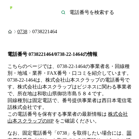
0738
0738221464
電話番号
0738221464/0738-22-1464
の情報
こちらのページでは、
0738-22-1464
の事業者名・回線種
別・地域・業界・FAX番号・口コミを紹介しています。
0738-22-1464
は、
株式会社山本スクラップ
の電話番号で
す。
株式会社山本スクラップは
ビジネス
に関わる事業者
で、所在地は和歌山県御坊市島５８４
です。
回線種別は
固定電話
で、番号提供事業者は
西日本電信電
話株式会社
です。
この電話番号を保有する事業者の最新情報は
株式会社
山本スクラップ
のHP
をご確認ください。
なお、固定電話番号「
0738
」を取得したい場合には、
固