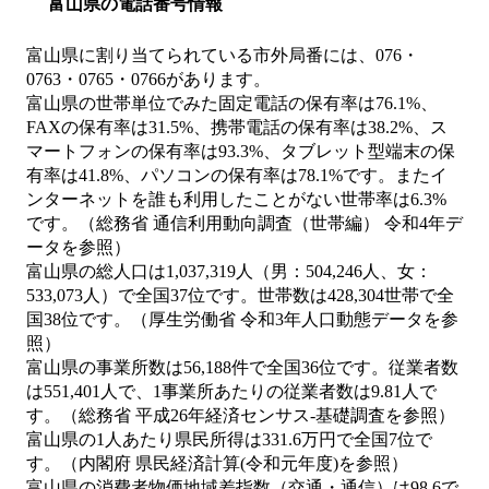
富山県の電話番号情報
富山県に割り当てられている市外局番には、076・
0763・0765・0766があります。
富山県の世帯単位でみた固定電話の保有率は76.1%、
FAXの保有率は31.5%、携帯電話の保有率は38.2%、ス
マートフォンの保有率は93.3%、タブレット型端末の保
有率は41.8%、パソコンの保有率は78.1%です。またイ
ンターネットを誰も利用したことがない世帯率は6.3%
です。（総務省 通信利用動向調査（世帯編） 令和4年デ
ータを参照）
富山県の総人口は1,037,319人（男：504,246人、女：
533,073人）で全国37位です。世帯数は428,304世帯で全
国38位です。（厚生労働省 令和3年人口動態データを参
照）
富山県の事業所数は56,188件で全国36位です。従業者数
は551,401人で、1事業所あたりの従業者数は9.81人で
す。（総務省 平成26年経済センサス‐基礎調査を参照）
富山県の1人あたり県民所得は331.6万円で全国7位で
す。（内閣府 県民経済計算(令和元年度)を参照）
富山県の消費者物価地域差指数（交通・通信）は98.6で