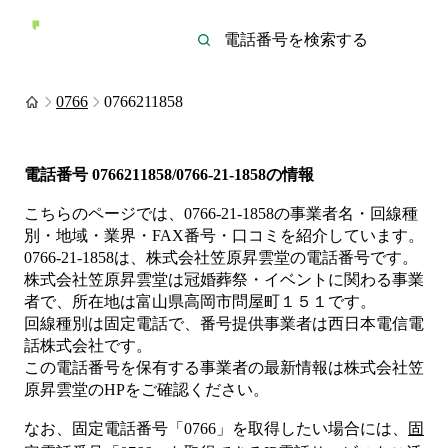
0766
0766211858
電話番号
0766211858/0766-21-1858
の情報
こちらのページでは、
0766-21-1858
の事業者名・回線種
別・地域・業界・FAX番号・口コミを紹介しています。
0766-21-1858
は、
株式会社笠原昇雲堂
の電話番号です。
株式会社笠原昇雲堂は
冠婚葬祭・イベント
に関わる事業
者
で、所在地は富山県高岡市問屋町１５１
です。
回線種別は
固定電話
で、番号提供事業者は
西日本電信電
話株式会社
です。
この電話番号を保有する事業者の最新情報は
株式会社笠
原昇雲堂
のHP
をご確認ください。
なお、固定電話番号「
0766
」を取得したい場合には、
固