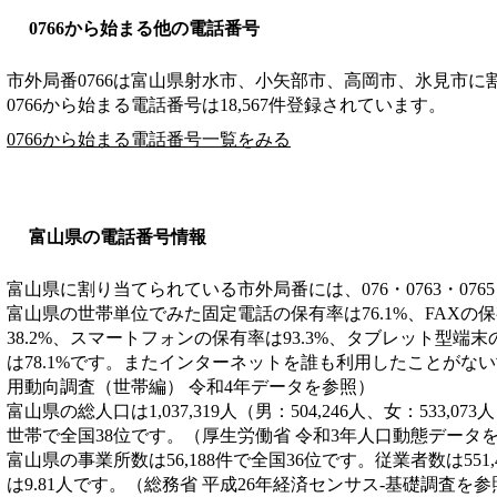
0766から始まる他の電話番号
市外局番
0766
は
富山県射水市、小矢部市、高岡市、氷見市
に
0766から始まる電話番号は18,567件登録されています。
0766から始まる電話番号一覧をみる
富山県の電話番号情報
富山県に割り当てられている市外局番には、076・0763・0765
富山県の世帯単位でみた固定電話の保有率は76.1%、FAXの保
38.2%、スマートフォンの保有率は93.3%、タブレット型端末
は78.1%です。またインターネットを誰も利用したことがない
用動向調査（世帯編） 令和4年データを参照）
富山県の総人口は1,037,319人（男：504,246人、女：533,07
世帯で全国38位です。（厚生労働省 令和3年人口動態データ
富山県の事業所数は56,188件で全国36位です。従業者数は551
は9.81人です。（総務省 平成26年経済センサス‐基礎調査を参