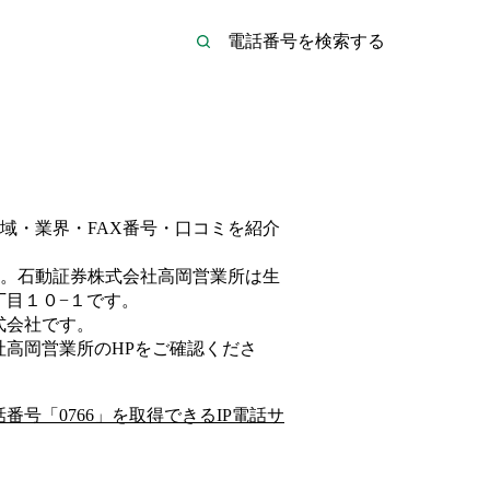
域・業界・FAX番号・口コミを紹介
。
石動証券株式会社高岡営業所は
生
丁目１０−１
です。
式会社
です。
社高岡営業所
のHP
をご確認くださ
話番号「
0766
」を取得できるIP電話サ