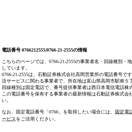
電話番号
0766212555/0766-21-2555
の情報
こちらのページでは、
0766-21-2555
の事業者名・回線種別・地
しています。
0766-21-2555
は、
石動証券株式会社高岡営業所
の電話番号です
活サービス
に関わる事業者
で、所在地は富山県高岡市駅南５
回線種別は
固定電話
で、番号提供事業者は
西日本電信電話株
この電話番号を保有する事業者の最新情報は
石動証券株式会
い。
なお、固定電話番号「
0766
」を取得したい場合には、
固定電
ービス
をご活用ください。