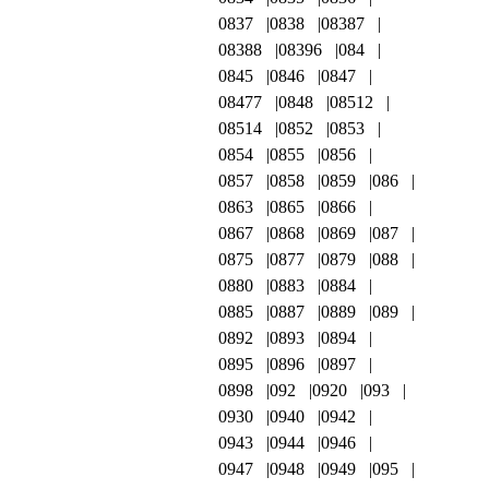
0837
0838
08387
08388
08396
084
0845
0846
0847
08477
0848
08512
08514
0852
0853
0854
0855
0856
0857
0858
0859
086
0863
0865
0866
0867
0868
0869
087
0875
0877
0879
088
0880
0883
0884
0885
0887
0889
089
0892
0893
0894
0895
0896
0897
0898
092
0920
093
0930
0940
0942
0943
0944
0946
0947
0948
0949
095