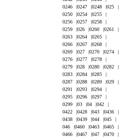
0246
0247
0248
025
0250
0254
0255
0256
0257
0258
0259
026
0260
0261
0263
0264
0265
0266
0267
0268
0269
027
0270
0274
0276
0277
0278
0279
028
0280
0282
0283
0284
0285
0287
0288
0289
029
0291
0293
0294
0295
0296
0297
0299
03
04
042
0422
0428
043
0436
0438
0439
044
045
046
0460
0463
0465
0466
0467
047
0470