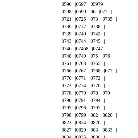
0596
0597
05979
0598
0599
06
072
0721
0725
073
0735
0736
0737
0738
0739
0740
0742
0743
0744
0745
0746
07468
0747
0748
0749
075
076
0761
0763
0765
0766
0767
0768
077
0770
0771
0772
0773
0774
0776
0778
0779
078
079
0790
0791
0794
0795
0796
0797
0798
0799
082
0820
0823
0824
0826
0827
0829
083
0833
0834
0835
0836