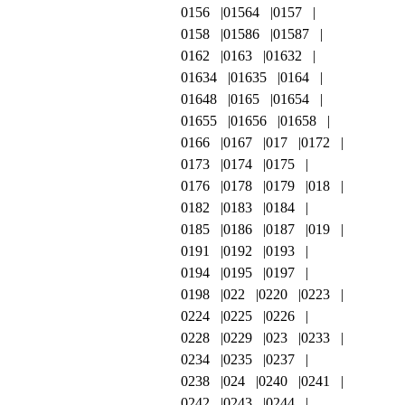
0156
01564
0157
0158
01586
01587
0162
0163
01632
01634
01635
0164
01648
0165
01654
01655
01656
01658
0166
0167
017
0172
0173
0174
0175
0176
0178
0179
018
0182
0183
0184
0185
0186
0187
019
0191
0192
0193
0194
0195
0197
0198
022
0220
0223
0224
0225
0226
0228
0229
023
0233
0234
0235
0237
0238
024
0240
0241
0242
0243
0244