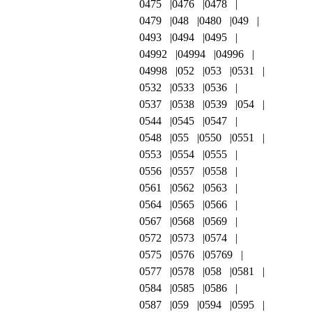
0475
0476
0478
0479
048
0480
049
0493
0494
0495
04992
04994
04996
04998
052
053
0531
0532
0533
0536
0537
0538
0539
054
0544
0545
0547
0548
055
0550
0551
0553
0554
0555
0556
0557
0558
0561
0562
0563
0564
0565
0566
0567
0568
0569
0572
0573
0574
0575
0576
05769
0577
0578
058
0581
0584
0585
0586
0587
059
0594
0595