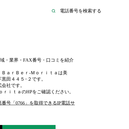
域・業界・FAX番号・口コミを紹介
。
ＢａｒＢｅｒ‐Ｍｏｒｉｔａは
美
下黒田４４５−２
です。
式会社
です。
ｏｒｉｔａ
のHP
をご確認ください。
話番号「
0766
」を取得できるIP電話サ