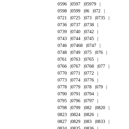
0596
0597
05979
0598
0599
06
072
0721
0725
073
0735
0736
0737
0738
0739
0740
0742
0743
0744
0745
0746
07468
0747
0748
0749
075
076
0761
0763
0765
0766
0767
0768
077
0770
0771
0772
0773
0774
0776
0778
0779
078
079
0790
0791
0794
0795
0796
0797
0798
0799
082
0820
0823
0824
0826
0827
0829
083
0833
0834
0835
0836