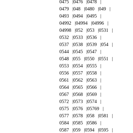
0475
0476
0478
0479
048
0480
049
0493
0494
0495
04992
04994
04996
04998
052
053
0531
0532
0533
0536
0537
0538
0539
054
0544
0545
0547
0548
055
0550
0551
0553
0554
0555
0556
0557
0558
0561
0562
0563
0564
0565
0566
0567
0568
0569
0572
0573
0574
0575
0576
05769
0577
0578
058
0581
0584
0585
0586
0587
059
0594
0595