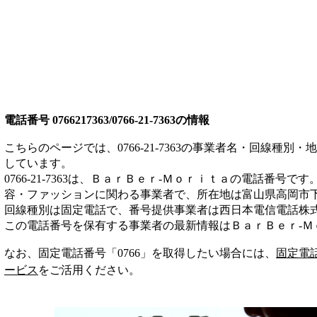
電話番号
0766217363/0766-21-7363
の情報
こちらのページでは、
0766-21-7363
の事業者名・回線種別・地
しています。
0766-21-7363
は、
ＢａｒＢｅｒ‐Ｍｏｒｉｔａ
の電話番号です
容・ファッション
に関わる事業者
で、所在地は富山県高岡市
回線種別は
固定電話
で、番号提供事業者は
西日本電信電話株
この電話番号を保有する事業者の最新情報は
ＢａｒＢｅｒ‐Ｍ
なお、固定電話番号「
0766
」を取得したい場合には、
固定電
ービス
をご活用ください。