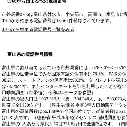
0766から始まる他の電話番号
市外局番
0766
は
富山県射水市、小矢部市、高岡市、氷見市
に
0766から始まる電話番号は18,567件登録されています。
0766から始まる電話番号一覧をみる
富山県の電話番号情報
富山県に割り当てられている市外局番には、076・0763・0765
富山県の世帯単位でみた固定電話の保有率は76.1%、FAXの保
38.2%、スマートフォンの保有率は93.3%、タブレット型端末
は78.1%です。またインターネットを誰も利用したことがない
用動向調査（世帯編） 令和4年データを参照）
富山県の総人口は1,037,319人（男：504,246人、女：533,07
世帯で全国38位です。（厚生労働省 令和3年人口動態データ
富山県の事業所数は56,188件で全国36位です。従業者数は551
は9.81人です。（総務省 平成26年経済センサス‐基礎調査を参
富山県の1人あたり県民所得は331.6万円で全国7位です。（内