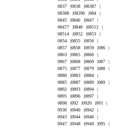
0837
0838
08387
08388
08396
084
0845
0846
0847
08477
0848
08512
08514
0852
0853
0854
0855
0856
0857
0858
0859
086
0863
0865
0866
0867
0868
0869
087
0875
0877
0879
088
0880
0883
0884
0885
0887
0889
089
0892
0893
0894
0895
0896
0897
0898
092
0920
093
0930
0940
0942
0943
0944
0946
0947
0948
0949
095