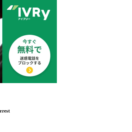
erest
ａ