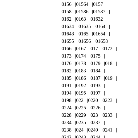
0156
01564
0157
0158
01586
01587
0162
0163
01632
01634
01635
0164
01648
0165
01654
01655
01656
01658
0166
0167
017
0172
0173
0174
0175
0176
0178
0179
018
0182
0183
0184
0185
0186
0187
019
0191
0192
0193
0194
0195
0197
0198
022
0220
0223
0224
0225
0226
0228
0229
023
0233
0234
0235
0237
0238
024
0240
0241
0242
0243
0244