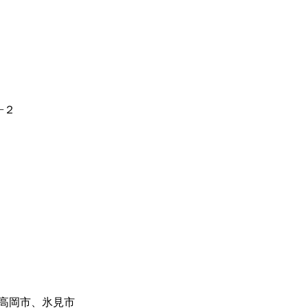
−２
高岡市、氷見市