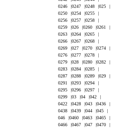
0246
0247
0248
025
0250
0254
0255
0256
0257
0258
0259
026
0260
0261
0263
0264
0265
0266
0267
0268
0269
027
0270
0274
0276
0277
0278
0279
028
0280
0282
0283
0284
0285
0287
0288
0289
029
0291
0293
0294
0295
0296
0297
0299
03
04
042
0422
0428
043
0436
0438
0439
044
045
046
0460
0463
0465
0466
0467
047
0470