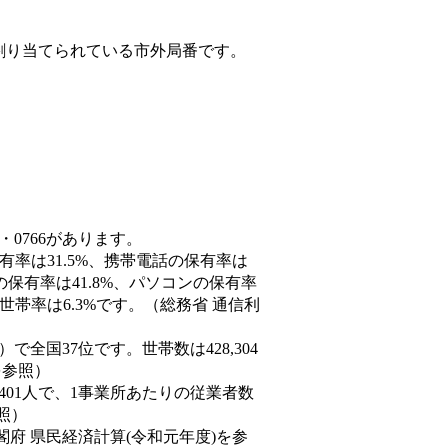
割り当てられている市外局番です。
・0766があります。
有率は31.5%、携帯電話の保有率は
の保有率は41.8%、パソコンの保有率
世帯率は6.3%です。（総務省 通信利
3人）で全国37位です。世帯数は428,304
を参照）
,401人で、1事業所あたりの従業者数
照）
閣府 県民経済計算(令和元年度)を参