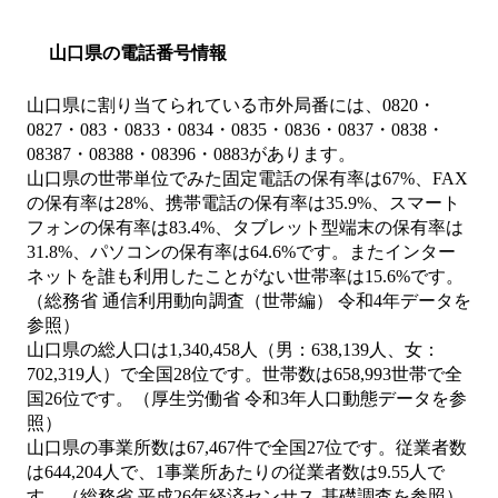
山口県の電話番号情報
山口県に割り当てられている市外局番には、0820・
0827・083・0833・0834・0835・0836・0837・0838・
08387・08388・08396・0883があります。
山口県の世帯単位でみた固定電話の保有率は67%、FAX
の保有率は28%、携帯電話の保有率は35.9%、スマート
フォンの保有率は83.4%、タブレット型端末の保有率は
31.8%、パソコンの保有率は64.6%です。またインター
ネットを誰も利用したことがない世帯率は15.6%です。
（総務省 通信利用動向調査（世帯編） 令和4年データを
参照）
山口県の総人口は1,340,458人（男：638,139人、女：
702,319人）で全国28位です。世帯数は658,993世帯で全
国26位です。（厚生労働省 令和3年人口動態データを参
照）
山口県の事業所数は67,467件で全国27位です。従業者数
は644,204人で、1事業所あたりの従業者数は9.55人で
す。（総務省 平成26年経済センサス‐基礎調査を参照）