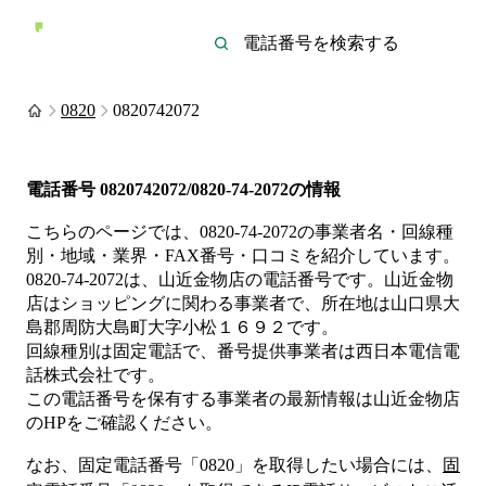
0820
0820742072
電話番号
0820742072/0820-74-2072
の情報
こちらのページでは、
0820-74-2072
の事業者名・回線種
別・地域・業界・FAX番号・口コミを紹介しています。
0820-74-2072
は、
山近金物店
の電話番号です。
山近金物
店は
ショッピング
に関わる事業者
で、所在地は山口県大
島郡周防大島町大字小松１６９２
です。
回線種別は
固定電話
で、番号提供事業者は
西日本電信電
話株式会社
です。
この電話番号を保有する事業者の最新情報は
山近金物店
のHP
をご確認ください。
なお、固定電話番号「
0820
」を取得したい場合には、
固