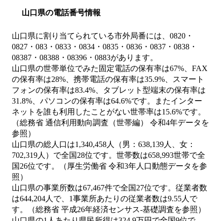
山口県の電話番号情報
山口県に割り当てられている市外局番には、0820・
0827・083・0833・0834・0835・0836・0837・0838・
08387・08388・08396・0883があります。
山口県の世帯単位でみた固定電話の保有率は67%、FAX
の保有率は28%、携帯電話の保有率は35.9%、スマート
フォンの保有率は83.4%、タブレット型端末の保有率は
31.8%、パソコンの保有率は64.6%です。またインター
ネットを誰も利用したことがない世帯率は15.6%です。
（総務省 通信利用動向調査（世帯編） 令和4年データを
参照）
山口県の総人口は1,340,458人（男：638,139人、女：
702,319人）で全国28位です。世帯数は658,993世帯で全
国26位です。（厚生労働省 令和3年人口動態データを参
照）
山口県の事業所数は67,467件で全国27位です。従業者数
は644,204人で、1事業所あたりの従業者数は9.55人で
す。（総務省 平成26年経済センサス‐基礎調査を参照）
山口県の1人あたり県民所得は324.9万円で全国9位で