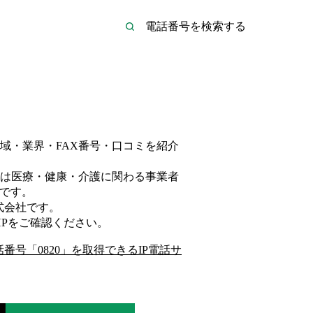
域・業界・FAX番号・口コミを紹介
は
医療・健康・介護
に関わる事業者
です。
式会社
です。
P
をご確認ください。
話番号「
0820
」を取得できるIP電話サ