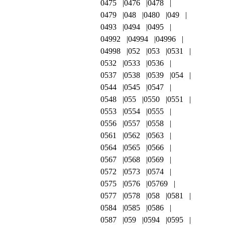
0475
0476
0478
0479
048
0480
049
0493
0494
0495
04992
04994
04996
04998
052
053
0531
0532
0533
0536
0537
0538
0539
054
0544
0545
0547
0548
055
0550
0551
0553
0554
0555
0556
0557
0558
0561
0562
0563
0564
0565
0566
0567
0568
0569
0572
0573
0574
0575
0576
05769
0577
0578
058
0581
0584
0585
0586
0587
059
0594
0595