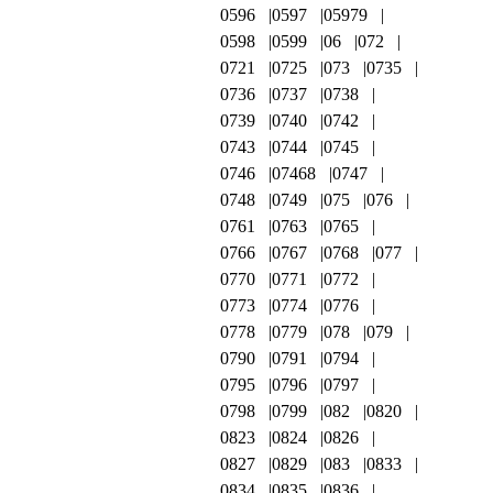
0596
0597
05979
0598
0599
06
072
0721
0725
073
0735
0736
0737
0738
0739
0740
0742
0743
0744
0745
0746
07468
0747
0748
0749
075
076
0761
0763
0765
0766
0767
0768
077
0770
0771
0772
0773
0774
0776
0778
0779
078
079
0790
0791
0794
0795
0796
0797
0798
0799
082
0820
0823
0824
0826
0827
0829
083
0833
0834
0835
0836