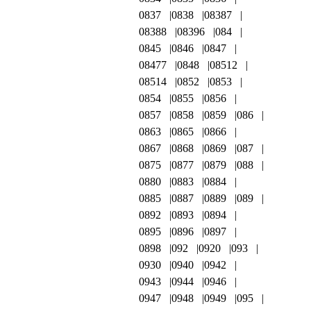
0837
0838
08387
08388
08396
084
0845
0846
0847
08477
0848
08512
08514
0852
0853
0854
0855
0856
0857
0858
0859
086
0863
0865
0866
0867
0868
0869
087
0875
0877
0879
088
0880
0883
0884
0885
0887
0889
089
0892
0893
0894
0895
0896
0897
0898
092
0920
093
0930
0940
0942
0943
0944
0946
0947
0948
0949
095