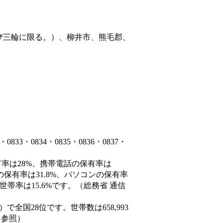
び三輪に限る。）、柳井市、熊毛郡、
3・0834・0835・0836・0837・
有率は28%、携帯電話の保有率は
の保有率は31.8%、パソコンの保有率
帯率は15.6%です。（総務省 通信
9人）で全国28位です。世帯数は658,993
を参照）