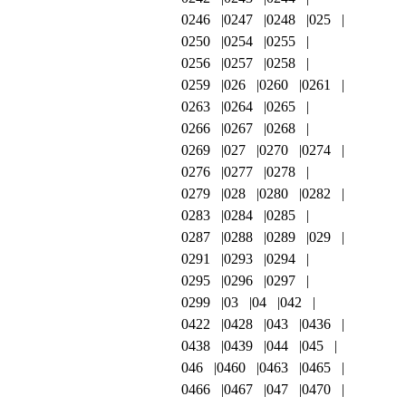
0246
0247
0248
025
0250
0254
0255
0256
0257
0258
0259
026
0260
0261
0263
0264
0265
0266
0267
0268
0269
027
0270
0274
0276
0277
0278
0279
028
0280
0282
0283
0284
0285
0287
0288
0289
029
0291
0293
0294
0295
0296
0297
0299
03
04
042
0422
0428
043
0436
0438
0439
044
045
046
0460
0463
0465
0466
0467
047
0470