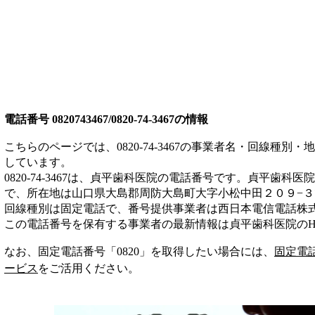
電話番号
0820743467/0820-74-3467
の情報
こちらのページでは、
0820-74-3467
の事業者名・回線種別・地
しています。
0820-74-3467
は、
貞平歯科医院
の電話番号です。
貞平歯科医院
で、所在地は山口県大島郡周防大島町大字小松中田２０９−３
回線種別は
固定電話
で、番号提供事業者は
西日本電信電話株
この電話番号を保有する事業者の最新情報は
貞平歯科医院
のH
なお、固定電話番号「
0820
」を取得したい場合には、
固定電
ービス
をご活用ください。