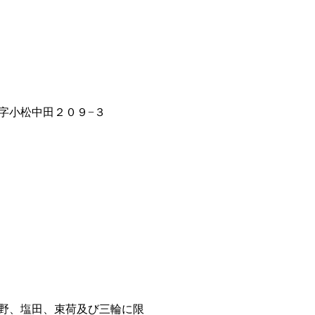
字小松中田２０９−３
野、塩田、束荷及び三輪に限