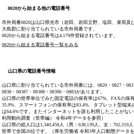
0820から始まる他の電話番号
市外局番
0820
は
山口県光市（岩田、岩田立野、塩田、束荷及
大島郡
に割り当てられている市外局番です。
0820から始まる電話番号は4,179件登録されています。
0820から始まる電話番号一覧をみる
山口県の電話番号情報
山口県に割り当てられている市外局番には、0820・0827・083・083
0838・08387・08388・08396・0883があります。
山口県の世帯単位でみた固定電話の保有率は67%、FAXの保
35.9%、スマートフォンの保有率は83.4%、タブレット型端末
は64.6%です。またインターネットを誰も利用したことがない世
利用動向調査（世帯編） 令和4年データを参照）
山口県の総人口は1,340,458人（男：638,139人、女：702,31
世帯で全国26位です。（厚生労働省 令和3年人口動態データ