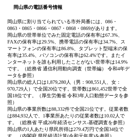
岡山県の電話番号情報
岡山県に割り当てられている市外局番には、086・
0863・0865・0866・0867・0868・0869があります。
岡山県の世帯単位でみた固定電話の保有率は67.3%、
FAXの保有率は29.5%、携帯電話の保有率は34.7%、ス
マートフォンの保有率は86.8%、タブレット型端末の保
有率は35.4%、パソコンの保有率は62.4%です。またイ
ンターネットを誰も利用したことがない世帯率は14.9%
です。（総務省 通信利用動向調査（世帯編） 令和4年デ
ータを参照）
岡山県の総人口は1,879,280人（男：908,551人、女：
970,729人）で全国20位です。世帯数は861,452世帯で全
国18位です。（厚生労働省 令和3年人口動態データを参
照）
岡山県の事業所数は88,332件で全国21位です。従業者数
は884,932人で、1事業所あたりの従業者数は10.02人で
す。（総務省 平成26年経済センサス‐基礎調査を参照）
岡山県の1人あたり県民所得は279.4万円で全国34位で
す。（内閣府 県民経済計算(令和元年度)を参照）