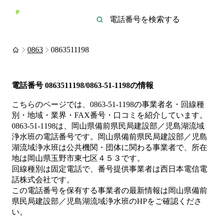
0863
0863511198
電話番号
0863511198/0863-51-1198
の情報
こちらのページでは、
0863-51-1198
の事業者名・回線種
別・地域・業界・FAX番号・口コミを紹介しています。
0863-51-1198
は、
岡山県備前県民局建設部／児島湖流域
浄水班
の電話番号です。
岡山県備前県民局建設部／児島
湖流域浄水班は
公共機関・団体
に関わる事業者
で、所在
地は岡山県玉野市東七区４５３
です。
回線種別は
固定電話
で、番号提供事業者は
西日本電信電
話株式会社
です。
この電話番号を保有する事業者の最新情報は
岡山県備前
県民局建設部／児島湖流域浄水班
のHP
をご確認くださ
い。