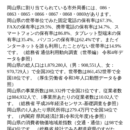
岡山県に割り当てられている市外局番には、086・
0863・0865・0866・0867・0868・0869があります。
岡山県の世帯単位でみた固定電話の保有率は67.3%、
FAXの保有率は29.5%、携帯電話の保有率は34.7%、ス
マートフォンの保有率は86.8%、タブレット型端末の保
有率は35.4%、パソコンの保有率は62.4%です。またイ
ンターネットを誰も利用したことがない世帯率は14.9%
です。（総務省 通信利用動向調査（世帯編） 令和4年デ
ータを参照）
岡山県の総人口は1,879,280人（男：908,551人、女：
970,729人）で全国20位です。世帯数は861,452世帯で全
国18位です。（厚生労働省 令和3年人口動態データを参
照）
岡山県の事業所数は88,332件で全国21位です。従業者数
は884,932人で、1事業所あたりの従業者数は10.02人で
す。（総務省 平成26年経済センサス‐基礎調査を参照）
岡山県の1人あたり県民所得は279.4万円で全国34位で
す。（内閣府 県民経済計算(令和元年度)を参照）
岡山県の消費者物価地域差指数（交通・通信）は98で全
国43位です。（総務省 統計でみる都道府県のすがた