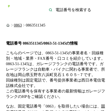
0863
0863511345
電話番号
0863511345/0863-51-1345
の情報
こちらのページでは、
0863-51-1345
の事業者名・回線種
別・地域・業界・FAX番号・口コミを紹介しています。
0863-51-1345
は、
ガレージフランク
の電話番号です。
ガ
レージフランクは
自動車・バイク
に関わる事業者
で、所
在地は岡山県玉野市八浜町見石１６０５−７
です。
回線種別は
固定電話
で、番号提供事業者は
西日本電信電
話株式会社
です。
この電話番号を保有する事業者の最新情報は
ガレージフ
ランク
のHP
をご確認ください。
なお、固定電話番号「
0863
」を取得したい場合には、
固