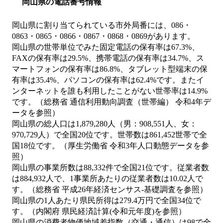
岡山県の電話番号情報
岡山県に割り当てられている市外局番には、086・
0863・0865・0866・0867・0868・0869があります。
岡山県の世帯単位でみた固定電話の保有率は67.3%、
FAXの保有率は29.5%、携帯電話の保有率は34.7%、ス
マートフォンの保有率は86.8%、タブレット型端末の保
有率は35.4%、パソコンの保有率は62.4%です。またイ
ンターネットを誰も利用したことがない世帯率は14.9%
です。（総務省 通信利用動向調査（世帯編） 令和4年デ
ータを参照）
岡山県の総人口は1,879,280人（男：908,551人、女：
970,729人）で全国20位です。世帯数は861,452世帯で全
国18位です。（厚生労働省 令和3年人口動態データを参
照）
岡山県の事業所数は88,332件で全国21位です。従業者数
は884,932人で、1事業所あたりの従業者数は10.02人で
す。（総務省 平成26年経済センサス‐基礎調査を参照）
岡山県の1人あたり県民所得は279.4万円で全国34位で
す。（内閣府 県民経済計算(令和元年度)を参照）
岡山県の消費者物価地域差指数（交通・通信）は98で全