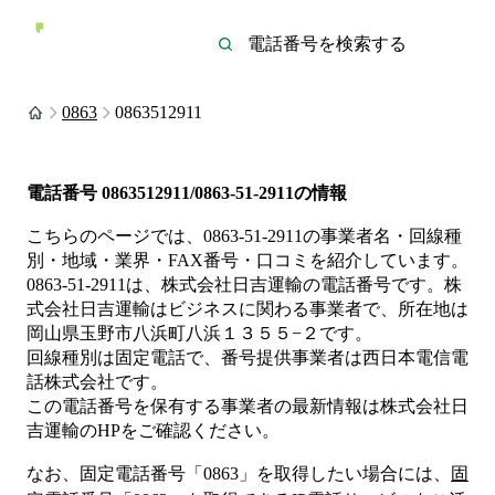
0863
0863512911
電話番号
0863512911/0863-51-2911
の情報
こちらのページでは、
0863-51-2911
の事業者名・回線種
別・地域・業界・FAX番号・口コミを紹介しています。
0863-51-2911
は、
株式会社日吉運輸
の電話番号です。
株
式会社日吉運輸は
ビジネス
に関わる事業者
で、所在地は
岡山県玉野市八浜町八浜１３５５−２
です。
回線種別は
固定電話
で、番号提供事業者は
西日本電信電
話株式会社
です。
この電話番号を保有する事業者の最新情報は
株式会社日
吉運輸
のHP
をご確認ください。
なお、固定電話番号「
0863
」を取得したい場合には、
固