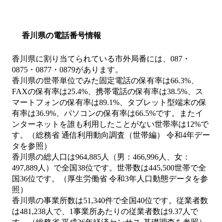
香川県の電話番号情報
香川県に割り当てられている市外局番には、087・
0875・0877・0879があります。
香川県の世帯単位でみた固定電話の保有率は66.3%、
FAXの保有率は25.4%、携帯電話の保有率は38.5%、ス
マートフォンの保有率は89.1%、タブレット型端末の保
有率は36.9%、パソコンの保有率は66.5%です。またイ
ンターネットを誰も利用したことがない世帯率は12%で
す。（総務省 通信利用動向調査（世帯編） 令和4年デー
タを参照）
香川県の総人口は964,885人（男：466,996人、女：
497,889人）で全国38位です。世帯数は445,500世帯で全
国36位です。（厚生労働省 令和3年人口動態データを参
照）
香川県の事業所数は51,340件で全国40位です。従業者数
は481,238人で、1事業所あたりの従業者数は9.37人で