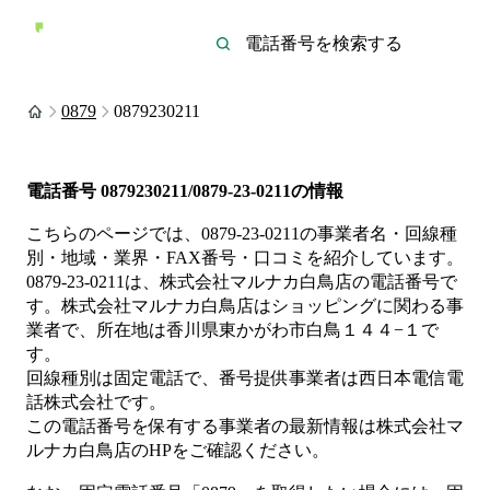
0879
0879230211
電話番号
0879230211/0879-23-0211
の情報
こちらのページでは、
0879-23-0211
の事業者名・回線種
別・地域・業界・FAX番号・口コミを紹介しています。
0879-23-0211
は、
株式会社マルナカ白鳥店
の電話番号で
す。
株式会社マルナカ白鳥店は
ショッピング
に関わる事
業者
で、所在地は香川県東かがわ市白鳥１４４−１
で
す。
回線種別は
固定電話
で、番号提供事業者は
西日本電信電
話株式会社
です。
この電話番号を保有する事業者の最新情報は
株式会社マ
ルナカ白鳥店
のHP
をご確認ください。