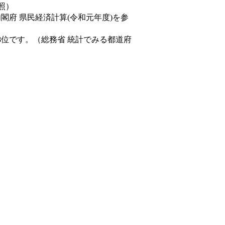
照）
内閣府 県民経済計算(令和元年度)を参
8位です。（総務省 統計でみる都道府
。