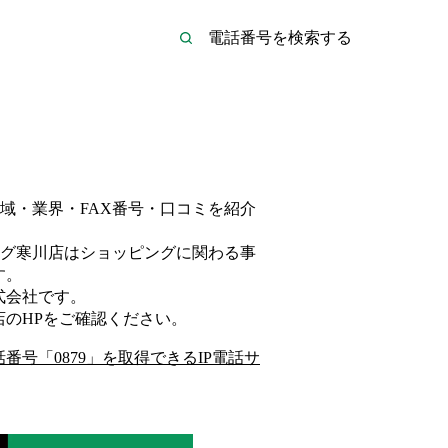
域・業界・FAX番号・口コミを紹介
グ寒川店は
ショッピング
に関わる事
す。
式会社
です。
店
のHP
をご確認ください。
話番号「
0879
」を取得できるIP電話サ