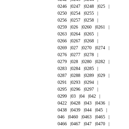
0246
0247
0248
025
0250
0254
0255
0256
0257
0258
0259
026
0260
0261
0263
0264
0265
0266
0267
0268
0269
027
0270
0274
0276
0277
0278
0279
028
0280
0282
0283
0284
0285
0287
0288
0289
029
0291
0293
0294
0295
0296
0297
0299
03
04
042
0422
0428
043
0436
0438
0439
044
045
046
0460
0463
0465
0466
0467
047
0470