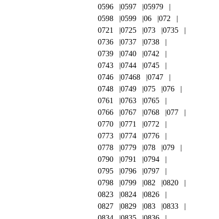
0596
0597
05979
0598
0599
06
072
0721
0725
073
0735
0736
0737
0738
0739
0740
0742
0743
0744
0745
0746
07468
0747
0748
0749
075
076
0761
0763
0765
0766
0767
0768
077
0770
0771
0772
0773
0774
0776
0778
0779
078
079
0790
0791
0794
0795
0796
0797
0798
0799
082
0820
0823
0824
0826
0827
0829
083
0833
0834
0835
0836