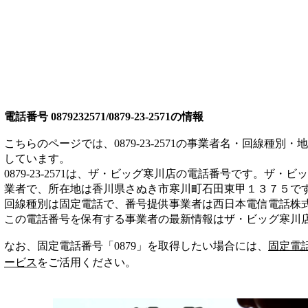
電話番号
0879232571/0879-23-2571
の情報
こちらのページでは、
0879-23-2571
の事業者名・回線種別・地
しています。
0879-23-2571
は、
ザ・ビッグ寒川店
の電話番号です。
ザ・ビッ
業者
で、所在地は香川県さぬき市寒川町石田東甲１３７５
で
回線種別は
固定電話
で、番号提供事業者は
西日本電信電話株
この電話番号を保有する事業者の最新情報は
ザ・ビッグ寒川
なお、固定電話番号「
0879
」を取得したい場合には、
固定電
ービス
をご活用ください。