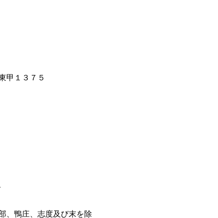
東甲１３７５
ト
部、鴨庄、志度及び末を除