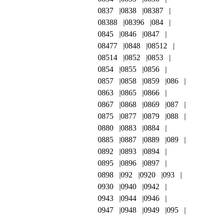
0837
0838
08387
08388
08396
084
0845
0846
0847
08477
0848
08512
08514
0852
0853
0854
0855
0856
0857
0858
0859
086
0863
0865
0866
0867
0868
0869
087
0875
0877
0879
088
0880
0883
0884
0885
0887
0889
089
0892
0893
0894
0895
0896
0897
0898
092
0920
093
0930
0940
0942
0943
0944
0946
0947
0948
0949
095