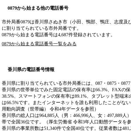
0879から始まる他の電話番号
市外局番
0879
は
香川県さぬき市（小田、鴨部、鴨庄、志度及
に割り当てられている市外局番です。
0879から始まる電話番号は4,687件登録されています。
0879から始まる電話番号一覧をみる
香川県の電話番号情報
香川県に割り当てられている市外局番には、087・0875・0877
香川県の世帯単位でみた固定電話の保有率は66.3%、FAXの保
38.5%、スマートフォンの保有率は89.1%、タブレット型端末
は66.5%です。またインターネットを誰も利用したことがない
用動向調査（世帯編） 令和4年データを参照）
香川県の総人口は964,885人（男：466,996人、女：497,889
帯で全国36位です。（厚生労働省 令和3年人口動態データを
香川県の事業所数は51,340件で全国40位です。従業者数は481