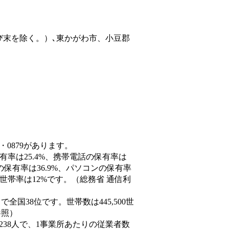
び末を除く。）､東かがわ市、小豆郡
・0879があります。
有率は25.4%、携帯電話の保有率は
の保有率は36.9%、パソコンの保有率
世帯率は12%です。（総務省 通信利
人）で全国38位です。世帯数は445,500世
参照）
,238人で、1事業所あたりの従業者数