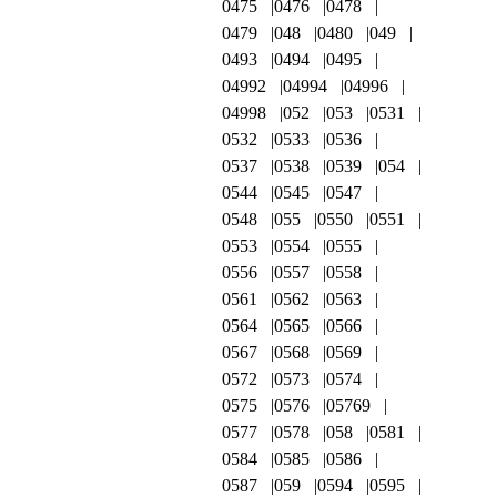
0475
0476
0478
0479
048
0480
049
0493
0494
0495
04992
04994
04996
04998
052
053
0531
0532
0533
0536
0537
0538
0539
054
0544
0545
0547
0548
055
0550
0551
0553
0554
0555
0556
0557
0558
0561
0562
0563
0564
0565
0566
0567
0568
0569
0572
0573
0574
0575
0576
05769
0577
0578
058
0581
0584
0585
0586
0587
059
0594
0595