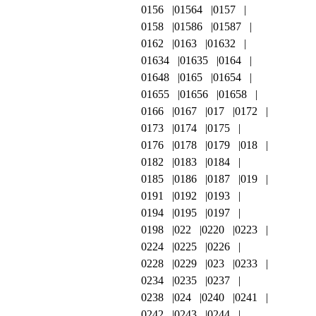
0156
01564
0157
0158
01586
01587
0162
0163
01632
01634
01635
0164
01648
0165
01654
01655
01656
01658
0166
0167
017
0172
0173
0174
0175
0176
0178
0179
018
0182
0183
0184
0185
0186
0187
019
0191
0192
0193
0194
0195
0197
0198
022
0220
0223
0224
0225
0226
0228
0229
023
0233
0234
0235
0237
0238
024
0240
0241
0242
0243
0244