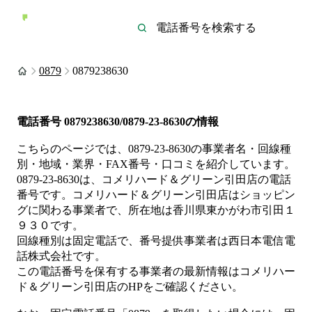
0879
0879238630
電話番号
0879238630/0879-23-8630
の情報
こちらのページでは、
0879-23-8630
の事業者名・回線種
別・地域・業界・FAX番号・口コミを紹介しています。
0879-23-8630
は、
コメリハード＆グリーン引田店
の電話
番号です。
コメリハード＆グリーン引田店は
ショッピン
グ
に関わる事業者
で、所在地は香川県東かがわ市引田１
９３０
です。
回線種別は
固定電話
で、番号提供事業者は
西日本電信電
話株式会社
です。
この電話番号を保有する事業者の最新情報は
コメリハー
ド＆グリーン引田店
のHP
をご確認ください。