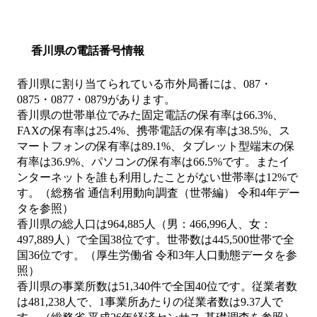
香川県の電話番号情報
香川県に割り当てられている市外局番には、087・
0875・0877・0879があります。
香川県の世帯単位でみた固定電話の保有率は66.3%、
FAXの保有率は25.4%、携帯電話の保有率は38.5%、ス
マートフォンの保有率は89.1%、タブレット型端末の保
有率は36.9%、パソコンの保有率は66.5%です。またイ
ンターネットを誰も利用したことがない世帯率は12%で
す。（総務省 通信利用動向調査（世帯編） 令和4年デー
タを参照）
香川県の総人口は964,885人（男：466,996人、女：
497,889人）で全国38位です。世帯数は445,500世帯で全
国36位です。（厚生労働省 令和3年人口動態データを参
照）
香川県の事業所数は51,340件で全国40位です。従業者数
は481,238人で、1事業所あたりの従業者数は9.37人で