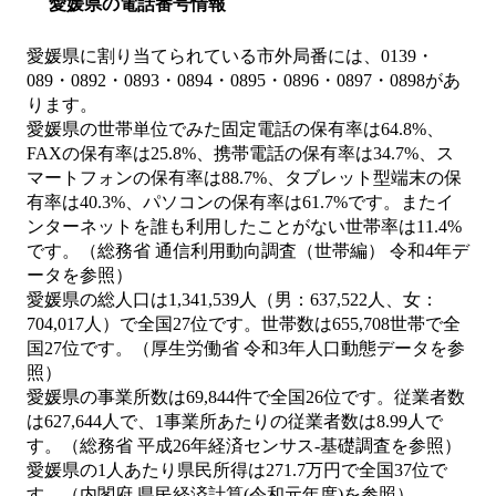
愛媛県の電話番号情報
愛媛県に割り当てられている市外局番には、0139・
089・0892・0893・0894・0895・0896・0897・0898があ
ります。
愛媛県の世帯単位でみた固定電話の保有率は64.8%、
FAXの保有率は25.8%、携帯電話の保有率は34.7%、ス
マートフォンの保有率は88.7%、タブレット型端末の保
有率は40.3%、パソコンの保有率は61.7%です。またイ
ンターネットを誰も利用したことがない世帯率は11.4%
です。（総務省 通信利用動向調査（世帯編） 令和4年デ
ータを参照）
愛媛県の総人口は1,341,539人（男：637,522人、女：
704,017人）で全国27位です。世帯数は655,708世帯で全
国27位です。（厚生労働省 令和3年人口動態データを参
照）
愛媛県の事業所数は69,844件で全国26位です。従業者数
は627,644人で、1事業所あたりの従業者数は8.99人で
す。（総務省 平成26年経済センサス‐基礎調査を参照）
愛媛県の1人あたり県民所得は271.7万円で全国37位で
す。（内閣府 県民経済計算(令和元年度)を参照）