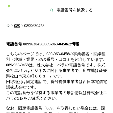
089
0899630458
電話番号
0899630458/089-963-0458
の情報
こちらのページでは、
089-963-0458
の事業者名・回線種
別・地域・業界・FAX番号・口コミを紹介しています。
089-963-0458
は、
株式会社エバラ
の電話番号です。
株式
会社エバラは
ビジネス
に関わる事業者
で、所在地は愛媛
県松山市東方町８６１−７
です。
回線種別は
固定電話
で、番号提供事業者は
西日本電信電
話株式会社
です。
この電話番号を保有する事業者の最新情報は
株式会社エ
バラ
のHP
をご確認ください。
なお、固定電話番号「
089
」を取得したい場合には、
固