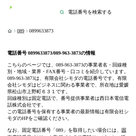
089
0899633873
電話番号
0899633873/089-963-3873
の情報
こちらのページでは、
089-963-3873
の事業者名・回線種
別・地域・業界・FAX番号・口コミを紹介しています。
089-963-3873
は、
有限会社シモダ
の電話番号です。
有限
会社シモダは
ビジネス
に関わる事業者
で、所在地は愛媛
県松山市上野町６３１
です。
回線種別は
固定電話
で、番号提供事業者は
西日本電信電
話株式会社
です。
この電話番号を保有する事業者の最新情報は
有限会社シ
モダ
のHP
をご確認ください。
なお、固定電話番号「
089
」を取得したい場合には、
固