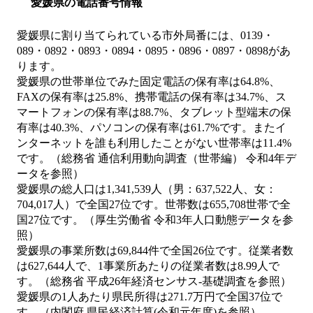
愛媛県の電話番号情報
愛媛県に割り当てられている市外局番には、0139・
089・0892・0893・0894・0895・0896・0897・0898があ
ります。
愛媛県の世帯単位でみた固定電話の保有率は64.8%、
FAXの保有率は25.8%、携帯電話の保有率は34.7%、ス
マートフォンの保有率は88.7%、タブレット型端末の保
有率は40.3%、パソコンの保有率は61.7%です。またイ
ンターネットを誰も利用したことがない世帯率は11.4%
です。（総務省 通信利用動向調査（世帯編） 令和4年デ
ータを参照）
愛媛県の総人口は1,341,539人（男：637,522人、女：
704,017人）で全国27位です。世帯数は655,708世帯で全
国27位です。（厚生労働省 令和3年人口動態データを参
照）
愛媛県の事業所数は69,844件で全国26位です。従業者数
は627,644人で、1事業所あたりの従業者数は8.99人で
す。（総務省 平成26年経済センサス‐基礎調査を参照）
愛媛県の1人あたり県民所得は271.7万円で全国37位で
す。（内閣府 県民経済計算(令和元年度)を参照）