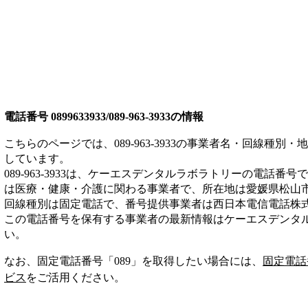
電話番号
0899633933/089-963-3933
の情報
こちらのページでは、
089-963-3933
の事業者名・回線種別・地
しています。
089-963-3933
は、
ケーエスデンタルラボラトリー
の電話番号で
は
医療・健康・介護
に関わる事業者
で、所在地は愛媛県松山
回線種別は
固定電話
で、番号提供事業者は
西日本電信電話株
この電話番号を保有する事業者の最新情報は
ケーエスデンタ
い。
なお、固定電話番号「
089
」を取得したい場合には、
固定電話
ビス
をご活用ください。