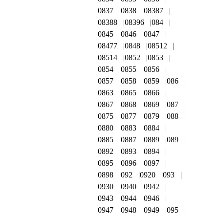
0837
0838
08387
08388
08396
084
0845
0846
0847
08477
0848
08512
08514
0852
0853
0854
0855
0856
0857
0858
0859
086
0863
0865
0866
0867
0868
0869
087
0875
0877
0879
088
0880
0883
0884
0885
0887
0889
089
0892
0893
0894
0895
0896
0897
0898
092
0920
093
0930
0940
0942
0943
0944
0946
0947
0948
0949
095