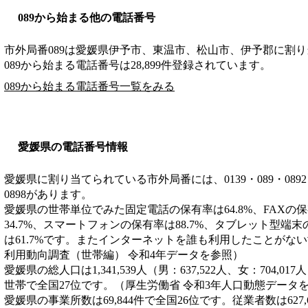
089から始まる他の電話番号
市外局番
089
は
愛媛県伊予市、東温市、松山市、伊予郡
に割り
089から始まる電話番号は28,899件登録されています。
089から始まる電話番号一覧をみる
愛媛県の電話番号情報
愛媛県に割り当てられている市外局番には、0139・089・0892・089
0898があります。
愛媛県の世帯単位でみた固定電話の保有率は64.8%、FAXの保
34.7%、スマートフォンの保有率は88.7%、タブレット型端末
は61.7%です。またインターネットを誰も利用したことがない世
利用動向調査（世帯編） 令和4年データを参照）
愛媛県の総人口は1,341,539人（男：637,522人、女：704,01
世帯で全国27位です。（厚生労働省 令和3年人口動態データ
愛媛県の事業所数は69,844件で全国26位です。従業者数は627