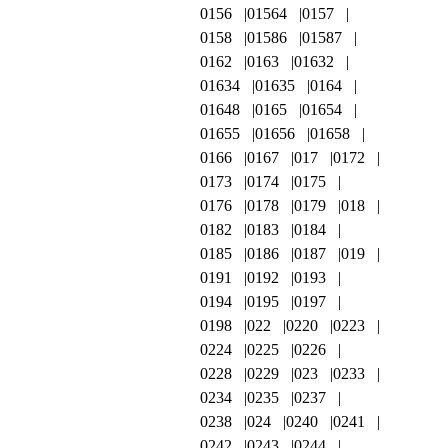
0156
01564
0157
0158
01586
01587
0162
0163
01632
01634
01635
0164
01648
0165
01654
01655
01656
01658
0166
0167
017
0172
0173
0174
0175
0176
0178
0179
018
0182
0183
0184
0185
0186
0187
019
0191
0192
0193
0194
0195
0197
0198
022
0220
0223
0224
0225
0226
0228
0229
023
0233
0234
0235
0237
0238
024
0240
0241
0242
0243
0244