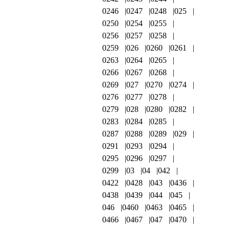
0246
0247
0248
025
0250
0254
0255
0256
0257
0258
0259
026
0260
0261
0263
0264
0265
0266
0267
0268
0269
027
0270
0274
0276
0277
0278
0279
028
0280
0282
0283
0284
0285
0287
0288
0289
029
0291
0293
0294
0295
0296
0297
0299
03
04
042
0422
0428
043
0436
0438
0439
044
045
046
0460
0463
0465
0466
0467
047
0470