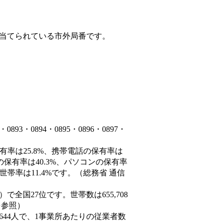
当てられている市外局番です。
3・0894・0895・0896・0897・
有率は25.8%、携帯電話の保有率は
の保有率は40.3%、パソコンの保有率
帯率は11.4%です。（総務省 通信
7人）で全国27位です。世帯数は655,708
を参照）
,644人で、1事業所あたりの従業者数