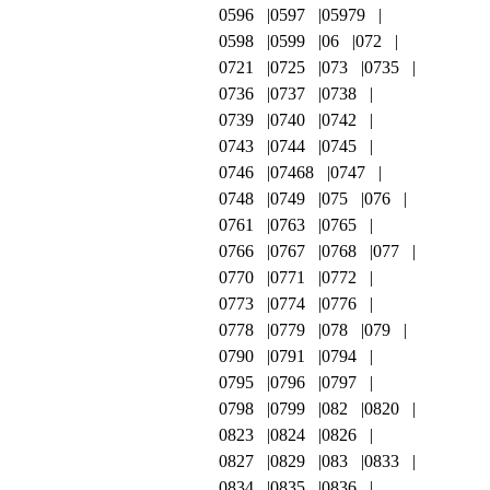
0596
0597
05979
0598
0599
06
072
0721
0725
073
0735
0736
0737
0738
0739
0740
0742
0743
0744
0745
0746
07468
0747
0748
0749
075
076
0761
0763
0765
0766
0767
0768
077
0770
0771
0772
0773
0774
0776
0778
0779
078
079
0790
0791
0794
0795
0796
0797
0798
0799
082
0820
0823
0824
0826
0827
0829
083
0833
0834
0835
0836