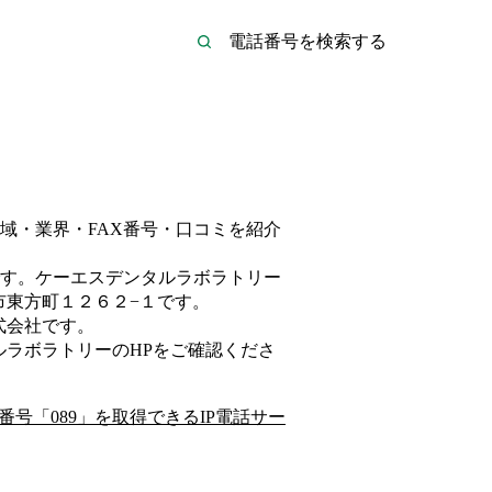
域・業界・FAX番号・口コミを紹介
す。
ケーエスデンタルラボラトリー
市東方町１２６２−１
です。
式会社
です。
ルラボラトリー
のHP
をご確認くださ
番号「
089
」を取得できるIP電話サー