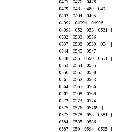
0475
0476
0478
0479
048
0480
049
0493
0494
0495
04992
04994
04996
04998
052
053
0531
0532
0533
0536
0537
0538
0539
054
0544
0545
0547
0548
055
0550
0551
0553
0554
0555
0556
0557
0558
0561
0562
0563
0564
0565
0566
0567
0568
0569
0572
0573
0574
0575
0576
05769
0577
0578
058
0581
0584
0585
0586
0587
059
0594
0595