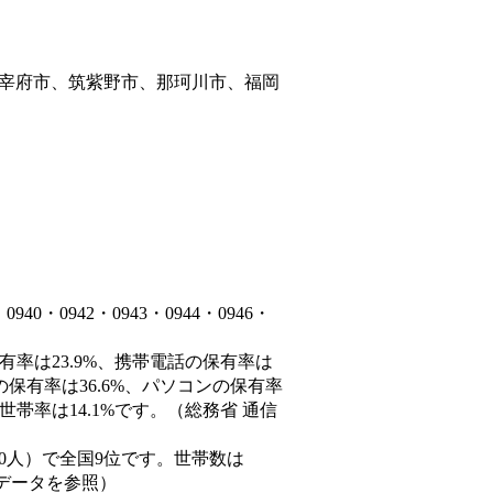
宰府市、筑紫野市、那珂川市、福岡
・0942・0943・0944・0946・
有率は23.9%、携帯電話の保有率は
の保有率は36.6%、パソコンの保有率
帯率は14.1%です。（総務省 通信
77,550人）で全国9位です。世帯数は
態データを参照）