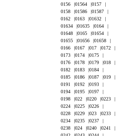
0156
01564
0157
0158
01586
01587
0162
0163
01632
01634
01635
0164
01648
0165
01654
01655
01656
01658
0166
0167
017
0172
0173
0174
0175
0176
0178
0179
018
0182
0183
0184
0185
0186
0187
019
0191
0192
0193
0194
0195
0197
0198
022
0220
0223
0224
0225
0226
0228
0229
023
0233
0234
0235
0237
0238
024
0240
0241
0242
0243
0244