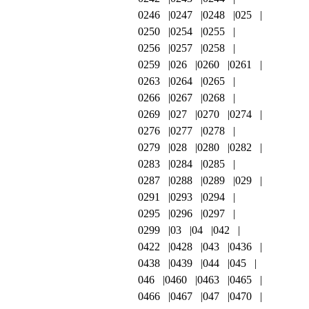
0246
0247
0248
025
0250
0254
0255
0256
0257
0258
0259
026
0260
0261
0263
0264
0265
0266
0267
0268
0269
027
0270
0274
0276
0277
0278
0279
028
0280
0282
0283
0284
0285
0287
0288
0289
029
0291
0293
0294
0295
0296
0297
0299
03
04
042
0422
0428
043
0436
0438
0439
044
045
046
0460
0463
0465
0466
0467
047
0470