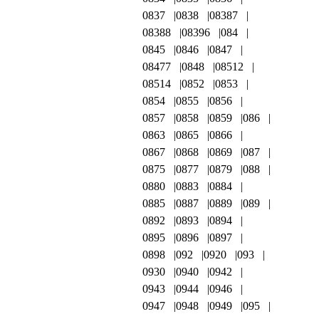
0837
0838
08387
08388
08396
084
0845
0846
0847
08477
0848
08512
08514
0852
0853
0854
0855
0856
0857
0858
0859
086
0863
0865
0866
0867
0868
0869
087
0875
0877
0879
088
0880
0883
0884
0885
0887
0889
089
0892
0893
0894
0895
0896
0897
0898
092
0920
093
0930
0940
0942
0943
0944
0946
0947
0948
0949
095