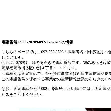
電話番号
0922720789/092-272-0789
の情報
こちらのページでは、
092-272-0789
の事業者名・回線種別・地
しています。
092-272-0789
は、
鶏のあらき
の電話番号です。
鶏のあらきは
飲
岡県福岡市博多区中洲４丁目１−１９
です。
回線種別は
固定電話
で、番号提供事業者は
西日本電信電話株
この電話番号を保有する事業者の最新情報は
鶏のあらき
のHP
なお、固定電話番号「
092
」を取得したい場合には、
固定電話
ビス
をご活用ください。