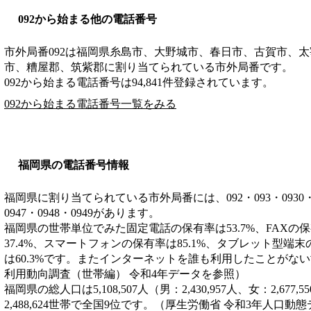
092から始まる他の電話番号
市外局番
092
は
福岡県糸島市、大野城市、春日市、古賀市、太
市、糟屋郡、筑紫郡
に割り当てられている市外局番です。
092から始まる電話番号は94,841件登録されています。
092から始まる電話番号一覧をみる
福岡県の電話番号情報
福岡県に割り当てられている市外局番には、092・093・0930・0940
0947・0948・0949があります。
福岡県の世帯単位でみた固定電話の保有率は53.7%、FAXの保
37.4%、スマートフォンの保有率は85.1%、タブレット型端末
は60.3%です。またインターネットを誰も利用したことがない世
利用動向調査（世帯編） 令和4年データを参照）
福岡県の総人口は5,108,507人（男：2,430,957人、女：2,6
2,488,624世帯で全国9位です。（厚生労働省 令和3年人口動