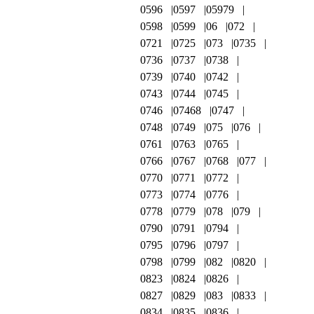
0596
0597
05979
0598
0599
06
072
0721
0725
073
0735
0736
0737
0738
0739
0740
0742
0743
0744
0745
0746
07468
0747
0748
0749
075
076
0761
0763
0765
0766
0767
0768
077
0770
0771
0772
0773
0774
0776
0778
0779
078
079
0790
0791
0794
0795
0796
0797
0798
0799
082
0820
0823
0824
0826
0827
0829
083
0833
0834
0835
0836