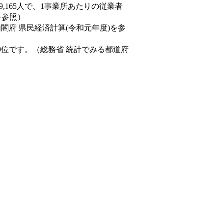
89,165人で、1事業所あたりの従業者
を参照）
内閣府 県民経済計算(令和元年度)を参
9位です。（総務省 統計でみる都道府