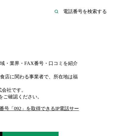
域・業界・FAX番号・口コミを紹介
食店
に関わる事業者
で、所在地は福
式会社
です。
をご確認ください。
番号「
092
」を取得できるIP電話サー