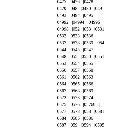
0475
0476
0478
0479
048
0480
049
0493
0494
0495
04992
04994
04996
04998
052
053
0531
0532
0533
0536
0537
0538
0539
054
0544
0545
0547
0548
055
0550
0551
0553
0554
0555
0556
0557
0558
0561
0562
0563
0564
0565
0566
0567
0568
0569
0572
0573
0574
0575
0576
05769
0577
0578
058
0581
0584
0585
0586
0587
059
0594
0595