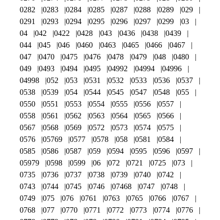
0282
0283
0284
0285
0287
0288
0289
029
0291
0293
0294
0295
0296
0297
0299
03
04
042
0422
0428
043
0436
0438
0439
044
045
046
0460
0463
0465
0466
0467
047
0470
0475
0476
0478
0479
048
0480
049
0493
0494
0495
04992
04994
04996
04998
052
053
0531
0532
0533
0536
0537
0538
0539
054
0544
0545
0547
0548
055
0550
0551
0553
0554
0555
0556
0557
0558
0561
0562
0563
0564
0565
0566
0567
0568
0569
0572
0573
0574
0575
0576
05769
0577
0578
058
0581
0584
0585
0586
0587
059
0594
0595
0596
0597
05979
0598
0599
06
072
0721
0725
073
0735
0736
0737
0738
0739
0740
0742
0743
0744
0745
0746
07468
0747
0748
0749
075
076
0761
0763
0765
0766
0767
0768
077
0770
0771
0772
0773
0774
0776