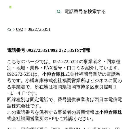
092
0922725351
電話番号
0922725351/092-272-5351
の情報
こちらのページでは、
092-272-5351
の事業者名・回線種
別・地域・業界・FAX番号・口コミを紹介しています。
092-272-5351
は、
小樽倉庫株式会社福岡営業所
の電話番
号です。
小樽倉庫株式会社福岡営業所は
ビジネス
に関わ
る事業者
で、所在地は福岡県福岡市博多区奈良屋町１
−１−４Ｆ
です。
回線種別は
固定電話
で、番号提供事業者は
西日本電信電
話株式会社
です。
この電話番号を保有する事業者の最新情報は
小樽倉庫株
式会社福岡営業所
のHP
をご確認ください。