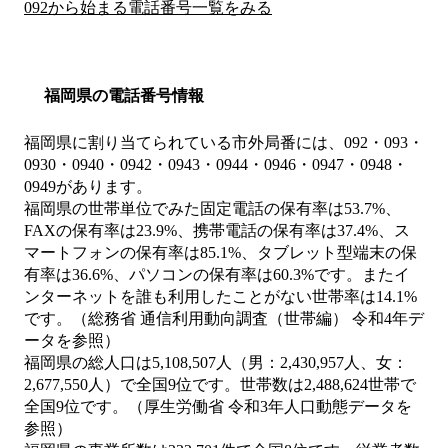
092から始まる電話番号一覧をみる
福岡県の電話番号情報
福岡県に割り当てられている市外局番には、092・093・
0930・0940・0942・0943・0944・0946・0947・0948・
0949があります。
福岡県の世帯単位でみた固定電話の保有率は53.7%、
FAXの保有率は23.9%、携帯電話の保有率は37.4%、ス
マートフォンの保有率は85.1%、タブレット型端末の保
有率は36.6%、パソコンの保有率は60.3%です。またイ
ンターネットを誰も利用したことがない世帯率は14.1%
です。（総務省 通信利用動向調査（世帯編） 令和4年デ
ータを参照）
福岡県の総人口は5,108,507人（男：2,430,957人、女：
2,677,550人）で全国9位です。世帯数は2,488,624世帯で
全国9位です。（厚生労働省 令和3年人口動態データを
参照）