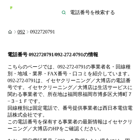
092
0922720791
電話番号
0922720791/092-272-0791
の情報
こちらのページでは、
092-272-0791
の事業者名・回線種
別・地域・業界・FAX番号・口コミを紹介しています。
092-272-0791
は、
イセヤクリーニング／大博店
の電話番
号です。
イセヤクリーニング／大博店は
生活サービス
に
関わる事業者
で、所在地は福岡県福岡市博多区大博町７
−３−１Ｆ
です。
回線種別は
固定電話
で、番号提供事業者は
西日本電信電
話株式会社
です。
この電話番号を保有する事業者の最新情報は
イセヤクリ
ーニング／大博店
のHP
をご確認ください。