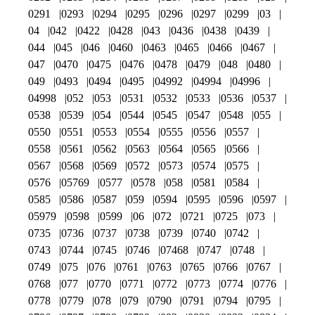
0291
0293
0294
0295
0296
0297
0299
03
04
042
0422
0428
043
0436
0438
0439
044
045
046
0460
0463
0465
0466
0467
047
0470
0475
0476
0478
0479
048
0480
049
0493
0494
0495
04992
04994
04996
04998
052
053
0531
0532
0533
0536
0537
0538
0539
054
0544
0545
0547
0548
055
0550
0551
0553
0554
0555
0556
0557
0558
0561
0562
0563
0564
0565
0566
0567
0568
0569
0572
0573
0574
0575
0576
05769
0577
0578
058
0581
0584
0585
0586
0587
059
0594
0595
0596
0597
05979
0598
0599
06
072
0721
0725
073
0735
0736
0737
0738
0739
0740
0742
0743
0744
0745
0746
07468
0747
0748
0749
075
076
0761
0763
0765
0766
0767
0768
077
0770
0771
0772
0773
0774
0776
0778
0779
078
079
0790
0791
0794
0795