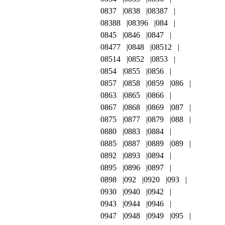
0837
0838
08387
08388
08396
084
0845
0846
0847
08477
0848
08512
08514
0852
0853
0854
0855
0856
0857
0858
0859
086
0863
0865
0866
0867
0868
0869
087
0875
0877
0879
088
0880
0883
0884
0885
0887
0889
089
0892
0893
0894
0895
0896
0897
0898
092
0920
093
0930
0940
0942
0943
0944
0946
0947
0948
0949
095