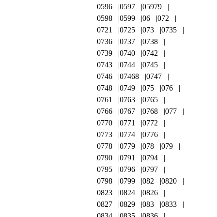
0596
0597
05979
0598
0599
06
072
0721
0725
073
0735
0736
0737
0738
0739
0740
0742
0743
0744
0745
0746
07468
0747
0748
0749
075
076
0761
0763
0765
0766
0767
0768
077
0770
0771
0772
0773
0774
0776
0778
0779
078
079
0790
0791
0794
0795
0796
0797
0798
0799
082
0820
0823
0824
0826
0827
0829
083
0833
0834
0835
0836