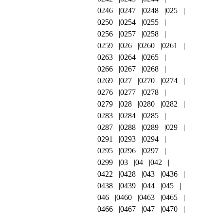
0246
0247
0248
025
0250
0254
0255
0256
0257
0258
0259
026
0260
0261
0263
0264
0265
0266
0267
0268
0269
027
0270
0274
0276
0277
0278
0279
028
0280
0282
0283
0284
0285
0287
0288
0289
029
0291
0293
0294
0295
0296
0297
0299
03
04
042
0422
0428
043
0436
0438
0439
044
045
046
0460
0463
0465
0466
0467
047
0470