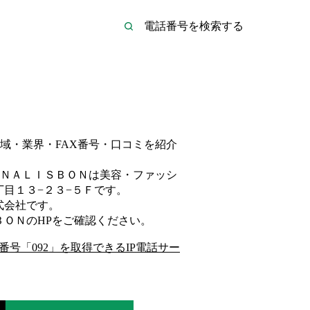
域・業界・FAX番号・口コミを紹介
ＮＡＬＩＳＢＯＮは
美容・ファッシ
目１３−２３−５Ｆ
です。
式会社
です。
ＢＯＮ
のHP
をご確認ください。
番号「
092
」を取得できるIP電話サー