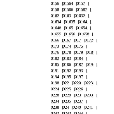
0156
01564
0157
0158
01586
01587
0162
0163
01632
01634
01635
0164
01648
0165
01654
01655
01656
01658
0166
0167
017
0172
0173
0174
0175
0176
0178
0179
018
0182
0183
0184
0185
0186
0187
019
0191
0192
0193
0194
0195
0197
0198
022
0220
0223
0224
0225
0226
0228
0229
023
0233
0234
0235
0237
0238
024
0240
0241
0242
0243
0244