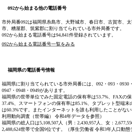
092から始まる他の電話番号
市外局番
092
は
福岡県糸島市、大野城市、春日市、古賀市、太
市、糟屋郡、筑紫郡
に割り当てられている市外局番です。
092から始まる電話番号は94,841件登録されています。
092から始まる電話番号一覧をみる
福岡県の電話番号情報
福岡県に割り当てられている市外局番には、092・093・0930・0940
0947・0948・0949があります。
福岡県の世帯単位でみた固定電話の保有率は53.7%、FAXの保
37.4%、スマートフォンの保有率は85.1%、タブレット型端末
は60.3%です。またインターネットを誰も利用したことがない世
利用動向調査（世帯編） 令和4年データを参照）
福岡県の総人口は5,108,507人（男：2,430,957人、女：2,6
2,488,624世帯で全国9位です。（厚生労働省 令和3年人口動