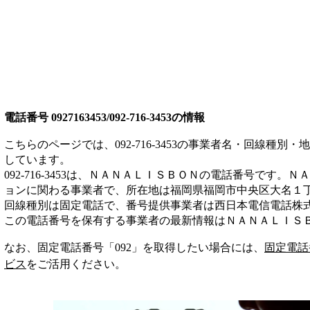
電話番号
0927163453/092-716-3453
の情報
こちらのページでは、
092-716-3453
の事業者名・回線種別・地
しています。
092-716-3453
は、
ＮＡＮＡＬＩＳＢＯＮ
の電話番号です。
ＮＡ
ョン
に関わる事業者
で、所在地は福岡県福岡市中央区大名１丁
回線種別は
固定電話
で、番号提供事業者は
西日本電信電話株
この電話番号を保有する事業者の最新情報は
ＮＡＮＡＬＩＳ
なお、固定電話番号「
092
」を取得したい場合には、
固定電話
ビス
をご活用ください。