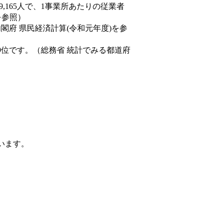
89,165人で、1事業所あたりの従業者
を参照）
内閣府 県民経済計算(令和元年度)を参
9位です。（総務省 統計でみる都道府
ています。