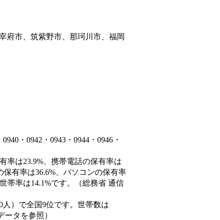
宰府市、筑紫野市、那珂川市、福岡
・0942・0943・0944・0946・
有率は23.9%、携帯電話の保有率は
の保有率は36.6%、パソコンの保有率
帯率は14.1%です。（総務省 通信
77,550人）で全国9位です。世帯数は
態データを参照）