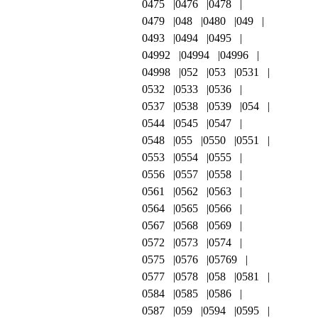
0475
0476
0478
0479
048
0480
049
0493
0494
0495
04992
04994
04996
04998
052
053
0531
0532
0533
0536
0537
0538
0539
054
0544
0545
0547
0548
055
0550
0551
0553
0554
0555
0556
0557
0558
0561
0562
0563
0564
0565
0566
0567
0568
0569
0572
0573
0574
0575
0576
05769
0577
0578
058
0581
0584
0585
0586
0587
059
0594
0595