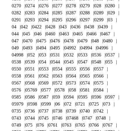
0270
0274
0276
0277
0278
0279
028
0280
0282
0283
0284
0285
0287
0288
0289
029
0291
0293
0294
0295
0296
0297
0299
03
04
042
0422
0428
043
0436
0438
0439
044
045
046
0460
0463
0465
0466
0467
047
0470
0475
0476
0478
0479
048
0480
049
0493
0494
0495
04992
04994
04996
04998
052
053
0531
0532
0533
0536
0537
0538
0539
054
0544
0545
0547
0548
055
0550
0551
0553
0554
0555
0556
0557
0558
0561
0562
0563
0564
0565
0566
0567
0568
0569
0572
0573
0574
0575
0576
05769
0577
0578
058
0581
0584
0585
0586
0587
059
0594
0595
0596
0597
05979
0598
0599
06
072
0721
0725
073
0735
0736
0737
0738
0739
0740
0742
0743
0744
0745
0746
07468
0747
0748
0749
075
076
0761
0763
0765
0766
0767