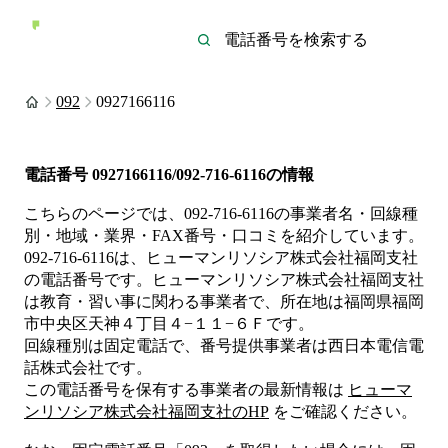
092
0927166116
電話番号
0927166116/092-716-6116
の情報
こちらのページでは、
092-716-6116
の事業者名・回線種
別・地域・業界・FAX番号・口コミを紹介しています。
092-716-6116
は、
ヒューマンリソシア株式会社福岡支社
の電話番号です。
ヒューマンリソシア株式会社福岡支社
は
教育・習い事
に関わる事業者
で、所在地は福岡県福岡
市中央区天神４丁目４−１１−６Ｆ
です。
回線種別は
固定電話
で、番号提供事業者は
西日本電信電
話株式会社
です。
この電話番号を保有する事業者の最新情報は
ヒューマ
ンリソシア株式会社福岡支社
のHP
をご確認ください。